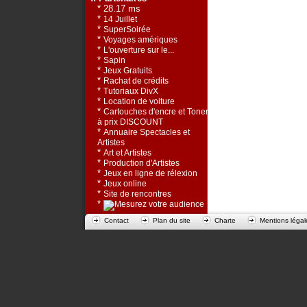
* 28.17 ms
*
14 Juillet
*
SuperSoirée
*
Voyages amériques
*
L'ouverture sur le...
*
Sapin
*
Jeux Gratuits
*
Rachat de crédits
*
Tutoriaux DivX
*
Location de voiture
*
Cartouches d'encre et Toners
à prix DISCOUNT
*
Annuaire Spectacles et
Artistes
*
Art et Artistes
*
Production d'Artistes
*
Jeux en ligne de rélexion
*
Jeux online
*
Site de rencontres
*
Contact
Plan du site
Charte
Mentions légal