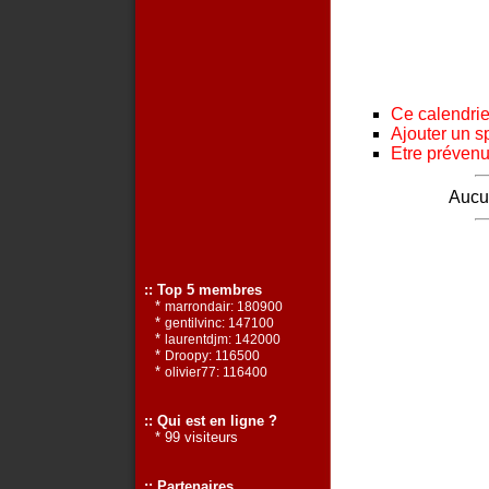
Ce calendrier
Ajouter un s
Etre prévenu 
Aucun
:: Top 5 membres
*
marrondair: 180900
*
gentilvinc: 147100
*
laurentdjm: 142000
*
Droopy: 116500
*
olivier77: 116400
:: Qui est en ligne ?
* 99 visiteurs
:: Partenaires