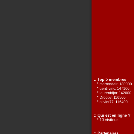
:: Top 5 membres
*
marrondair: 180900
*
gentilvinc: 147100
*
laurentdjm: 142000
*
Droopy: 116500
*
olivier77: 116400
:: Qui est en ligne ?
* 10 visiteurs
:: Partenaires