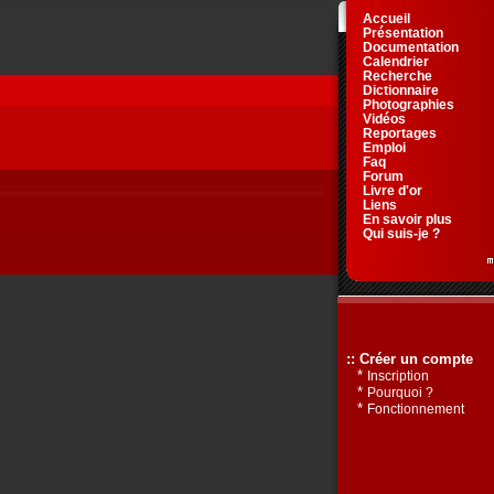
Accueil
Présentation
Documentation
Calendrier
Recherche
Dictionnaire
Photographies
Vidéos
Reportages
Emploi
Faq
Forum
Livre d'or
Liens
En savoir plus
Qui suis-je ?
:: Créer un compte
*
Inscription
*
Pourquoi ?
*
Fonctionnement