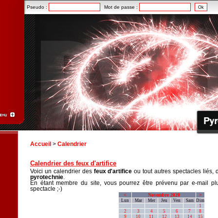
Pseudo :
Mot de passe :
Accueil
>
Calendrier
Calendrier des feux d'artifice
Voici un calendrier des
feux d'artifice
ou tout autres spectacles liés, 
pyrotechnie
.
En étant membre du site, vous pourrez être prévenu par e-mail plu
spectacle ;-)
<
Novembre 2020
>
Lun
Mar
Mer
Jeu
Ven
Sam
Dim
1
2
3
4
5
6
7
8
9
10
11
12
13
14
15