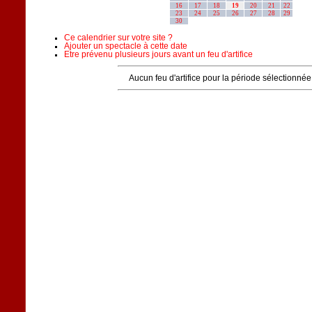
16
17
18
19
20
21
22
23
24
25
26
27
28
29
30
Ce calendrier sur votre site ?
Ajouter un spectacle à cette date
Etre prévenu plusieurs jours avant un feu d'artifice
Aucun feu d'artifice pour la période sélectionnée