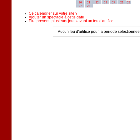
20
21
22
23
24
25
26
27
28
Ce calendrier sur votre site ?
Ajouter un spectacle à cette date
Etre prévenu plusieurs jours avant un feu d'artifice
Aucun feu d'artifice pour la période sélectionnée