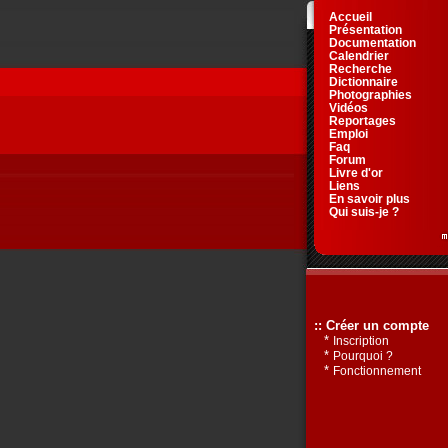
Accueil
Présentation
Documentation
Calendrier
Recherche
Dictionnaire
Photographies
Vidéos
Reportages
Emploi
Faq
Forum
Livre d'or
Liens
En savoir plus
Qui suis-je ?
:: Créer un compte
*
Inscription
*
Pourquoi ?
*
Fonctionnement