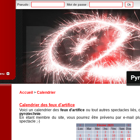
Pseudo :
Mot de passe :
Accueil
>
Calendrier
Calendrier des feux d'artifice
Voici un calendrier des
feux d'artifice
ou tout autres spectacles liés, 
pyrotechnie
.
En étant membre du site, vous pourrez être prévenu par e-mail plu
spectacle ;-)
<
Février 2023
>
Lun
Mar
Mer
Jeu
Ven
Sam
Dim
1
2
3
4
5
6
7
8
9
10
11
12
13
14
15
16
17
18
19