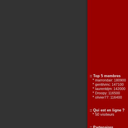
:: Top 5 membres
*
marrondair: 180900
*
gentilvinc: 147100
*
laurentdjm: 142000
*
Droopy: 116500
*
olivier77: 116400
:: Qui est en ligne ?
* 50 visiteurs
:: Partenaires