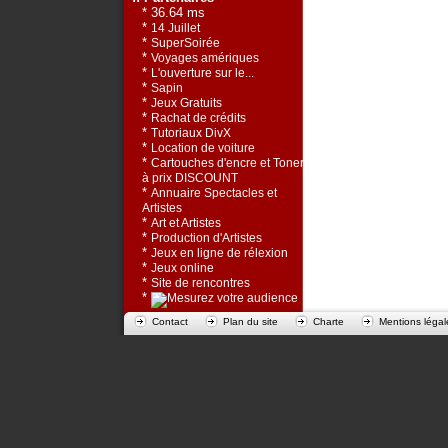
* 36.64 ms
*
14 Juillet
*
SuperSoirée
*
Voyages amériques
*
L'ouverture sur le...
*
Sapin
*
Jeux Gratuits
*
Rachat de crédits
*
Tutoriaux DivX
*
Location de voiture
*
Cartouches d'encre et Toners
à prix DISCOUNT
*
Annuaire Spectacles et
Artistes
*
Art et Artistes
*
Production d'Artistes
*
Jeux en ligne de rélexion
*
Jeux online
*
Site de rencontres
*
Contact
Plan du site
Charte
Mentions légal