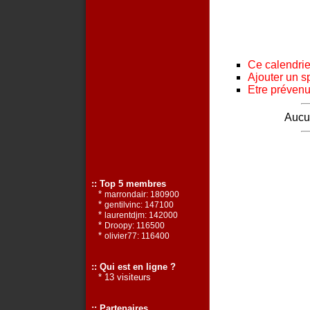
Ce calendrier
Ajouter un s
Etre prévenu 
Aucun
:: Top 5 membres
*
marrondair: 180900
*
gentilvinc: 147100
*
laurentdjm: 142000
*
Droopy: 116500
*
olivier77: 116400
:: Qui est en ligne ?
* 13 visiteurs
:: Partenaires