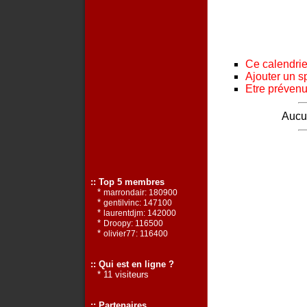
Ce calendrier
Ajouter un s
Etre prévenu 
Aucun
:: Top 5 membres
*
marrondair: 180900
*
gentilvinc: 147100
*
laurentdjm: 142000
*
Droopy: 116500
*
olivier77: 116400
:: Qui est en ligne ?
* 11 visiteurs
:: Partenaires