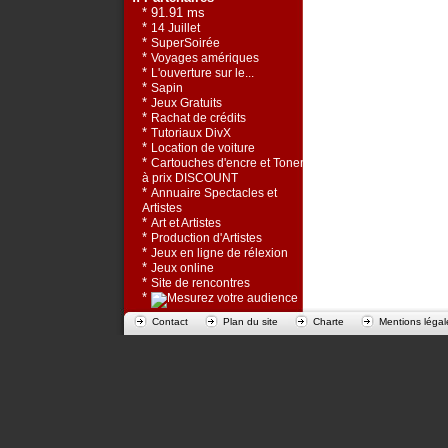
* 91.91 ms
*
14 Juillet
*
SuperSoirée
*
Voyages amériques
*
L'ouverture sur le...
*
Sapin
*
Jeux Gratuits
*
Rachat de crédits
*
Tutoriaux DivX
*
Location de voiture
*
Cartouches d'encre et Toners
à prix DISCOUNT
*
Annuaire Spectacles et
Artistes
*
Art et Artistes
*
Production d'Artistes
*
Jeux en ligne de rélexion
*
Jeux online
*
Site de rencontres
*
Contact
Plan du site
Charte
Mentions légal