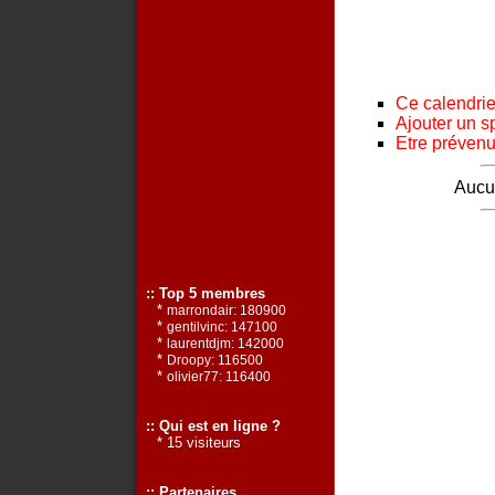
Ce calendrier
Ajouter un s
Etre prévenu 
Aucun
:: Top 5 membres
*
marrondair: 180900
*
gentilvinc: 147100
*
laurentdjm: 142000
*
Droopy: 116500
*
olivier77: 116400
:: Qui est en ligne ?
* 15 visiteurs
:: Partenaires