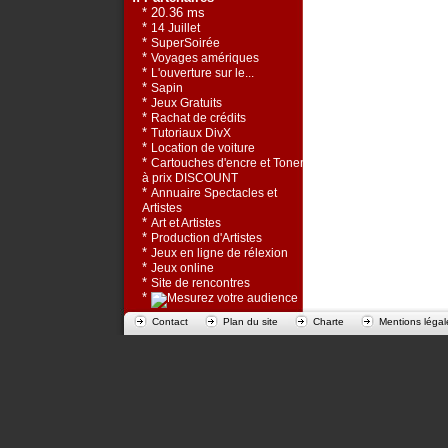
* 20.36 ms
*
14 Juillet
*
SuperSoirée
*
Voyages amériques
*
L'ouverture sur le...
*
Sapin
*
Jeux Gratuits
*
Rachat de crédits
*
Tutoriaux DivX
*
Location de voiture
*
Cartouches d'encre et Toners
à prix DISCOUNT
*
Annuaire Spectacles et
Artistes
*
Art et Artistes
*
Production d'Artistes
*
Jeux en ligne de rélexion
*
Jeux online
*
Site de rencontres
*
Contact
Plan du site
Charte
Mentions légal