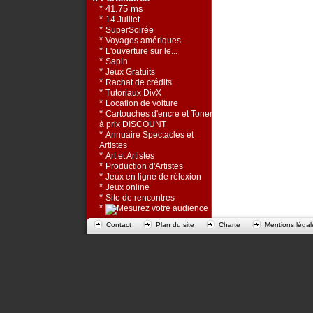
* 41.75 ms
*
14 Juillet
*
SuperSoirée
*
Voyages amériques
*
L'ouverture sur le...
*
Sapin
*
Jeux Gratuits
*
Rachat de crédits
*
Tutoriaux DivX
*
Location de voiture
*
Cartouches d'encre et Toners
à prix DISCOUNT
*
Annuaire Spectacles et
Artistes
*
Art et Artistes
*
Production d'Artistes
*
Jeux en ligne de rélexion
*
Jeux online
*
Site de rencontres
*
Contact
Plan du site
Charte
Mentions légal