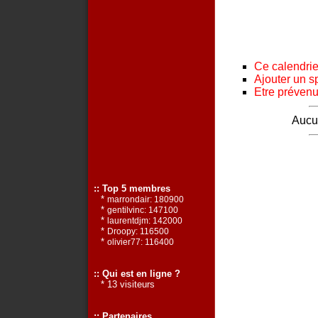
Ce calendrier
Ajouter un s
Etre prévenu 
Aucun
:: Top 5 membres
*
marrondair: 180900
*
gentilvinc: 147100
*
laurentdjm: 142000
*
Droopy: 116500
*
olivier77: 116400
:: Qui est en ligne ?
* 13 visiteurs
:: Partenaires