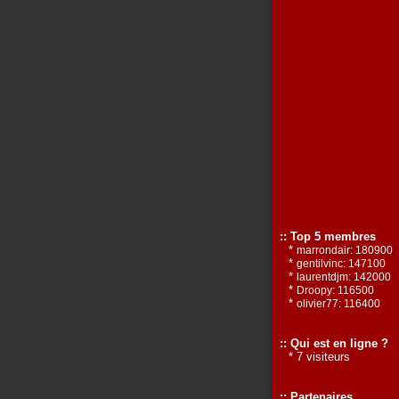
:: Top 5 membres
*
marrondair: 180900
*
gentilvinc: 147100
*
laurentdjm: 142000
*
Droopy: 116500
*
olivier77: 116400
:: Qui est en ligne ?
* 7 visiteurs
:: Partenaires