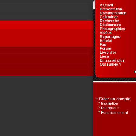
Accueil
Présentation
Documentation
Calendrier
Recherche
Dictionnaire
Photographies
Vidéos
Reportages
Emploi
Faq
Forum
Livre d'or
Liens
En savoir plus
Qui suis-je ?
:: Créer un compte
*
Inscription
*
Pourquoi ?
*
Fonctionnement