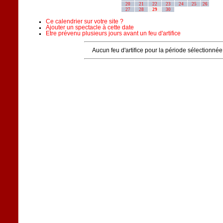
20
21
22
23
24
25
26
27
28
29
30
Ce calendrier sur votre site ?
Ajouter un spectacle à cette date
Etre prévenu plusieurs jours avant un feu d'artifice
Aucun feu d'artifice pour la période sélectionnée