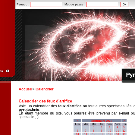
Pseudo :
Mot de passe :
Accueil
>
Calendrier
Calendrier des feux d'artifice
Voici un calendrier des
feux d'artifice
ou tout autres spectacles liés, 
pyrotechnie
.
En étant membre du site, vous pourrez être prévenu par e-mail plu
spectacle ;-)
<
Septembre 2021
>
Lun
Mar
Mer
Jeu
Ven
Sam
Dim
1
2
3
4
5
6
7
8
9
10
11
12
13
14
15
16
17
18
19