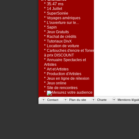
* 35.47 ms
*
14 Juillet
*
SuperSoirée
*
Voyages amériques
*
L'ouverture sur le...
*
Sapin
*
Jeux Gratuits
*
Rachat de crédits
*
Tutoriaux DivX
*
Location de voiture
*
Cartouches d'encre et Toners
à prix DISCOUNT
*
Annuaire Spectacles et
Artistes
*
Art et Artistes
*
Production d'Artistes
*
Jeux en ligne de rélexion
*
Jeux online
*
Site de rencontres
*
Contact
Plan du site
Charte
Mentions légal