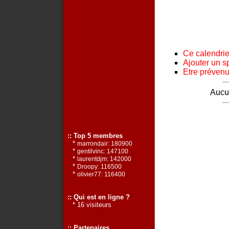
Ce calendrier
Ajouter un s
Etre prévenu 
Aucun
:: Top 5 membres
*
marrondair: 180900
*
gentilvinc: 147100
*
laurentdjm: 142000
*
Droopy: 116500
*
olivier77: 116400
:: Qui est en ligne ?
* 16 visiteurs
:: Partenaires