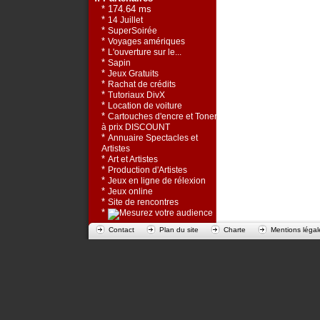
* 174.64 ms
*
14 Juillet
*
SuperSoirée
*
Voyages amériques
*
L'ouverture sur le...
*
Sapin
*
Jeux Gratuits
*
Rachat de crédits
*
Tutoriaux DivX
*
Location de voiture
*
Cartouches d'encre et Toners
à prix DISCOUNT
*
Annuaire Spectacles et
Artistes
*
Art et Artistes
*
Production d'Artistes
*
Jeux en ligne de rélexion
*
Jeux online
*
Site de rencontres
*
Contact
Plan du site
Charte
Mentions légal