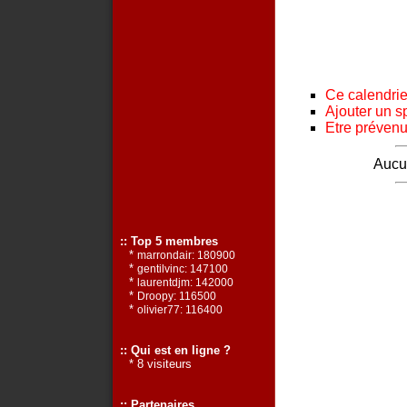
Ce calendrier
Ajouter un s
Etre prévenu 
Aucun
:: Top 5 membres
*
marrondair: 180900
*
gentilvinc: 147100
*
laurentdjm: 142000
*
Droopy: 116500
*
olivier77: 116400
:: Qui est en ligne ?
* 8 visiteurs
:: Partenaires