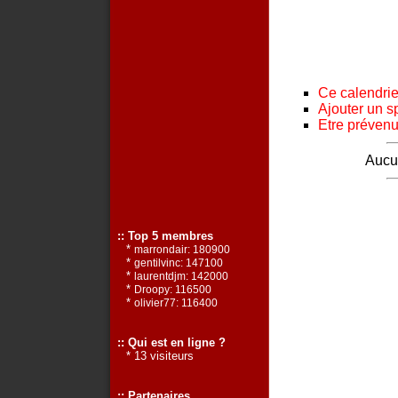
Ce calendrier
Ajouter un s
Etre prévenu 
Aucun
:: Top 5 membres
*
marrondair: 180900
*
gentilvinc: 147100
*
laurentdjm: 142000
*
Droopy: 116500
*
olivier77: 116400
:: Qui est en ligne ?
* 13 visiteurs
:: Partenaires