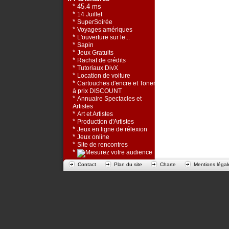
* 45.4 ms
*
14 Juillet
*
SuperSoirée
*
Voyages amériques
*
L'ouverture sur le...
*
Sapin
*
Jeux Gratuits
*
Rachat de crédits
*
Tutoriaux DivX
*
Location de voiture
*
Cartouches d'encre et Toners
à prix DISCOUNT
*
Annuaire Spectacles et
Artistes
*
Art et Artistes
*
Production d'Artistes
*
Jeux en ligne de rélexion
*
Jeux online
*
Site de rencontres
*
Contact
Plan du site
Charte
Mentions légal