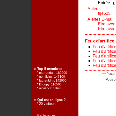
Entrée : g
Auteur
frje625
Alertes E-mail:
Etre avert
Etre aver
Feux d'artific
Feu d'artifi
Feu d'artifi
Feu d'artifi
Feu d'artific
Feu d'artifi
:: Top 5 membres
*
marrondair: 180900
Poster
*
gentilvinc: 147100
Vous d
*
laurentdjm: 142000
*
Droopy: 116500
*
olivier77: 116400
:: Qui est en ligne ?
* 20 visiteurs
:: Partenaires