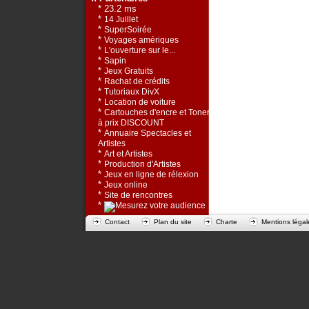
* 23.2 ms
*
14 Juillet
*
SuperSoirée
*
Voyages amériques
*
L'ouverture sur le...
*
Sapin
*
Jeux Gratuits
*
Rachat de crédits
*
Tutoriaux DivX
*
Location de voiture
*
Cartouches d'encre et Toners
à prix DISCOUNT
*
Annuaire Spectacles et
Artistes
*
Art et Artistes
*
Production d'Artistes
*
Jeux en ligne de rélexion
*
Jeux online
*
Site de rencontres
*
Contact
Plan du site
Charte
Mentions légal