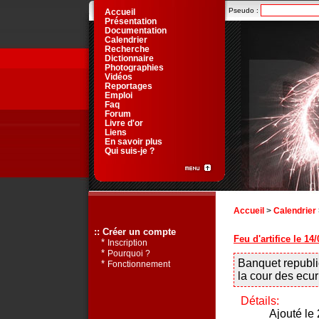
Pseudo :
Accueil
Présentation
Documentation
Calendrier
Recherche
Dictionnaire
Photographies
Vidéos
Reportages
Emploi
Faq
Forum
Livre d'or
Liens
En savoir plus
Qui suis-je ?
Accueil
>
Calendrier
:: Créer un compte
Feu d'artifice le 1
*
Inscription
*
Pourquoi ?
Banquet republi
*
Fonctionnement
la cour des ecur
Détails:
Ajouté le