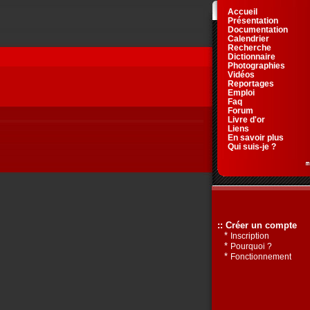
Accueil
Présentation
Documentation
Calendrier
Recherche
Dictionnaire
Photographies
Vidéos
Reportages
Emploi
Faq
Forum
Livre d'or
Liens
En savoir plus
Qui suis-je ?
:: Créer un compte
*
Inscription
*
Pourquoi ?
*
Fonctionnement