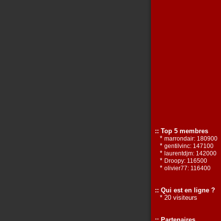
:: Top 5 membres
*
marrondair: 180900
*
gentilvinc: 147100
*
laurentdjm: 142000
*
Droopy: 116500
*
olivier77: 116400
:: Qui est en ligne ?
* 20 visiteurs
:: Partenaires