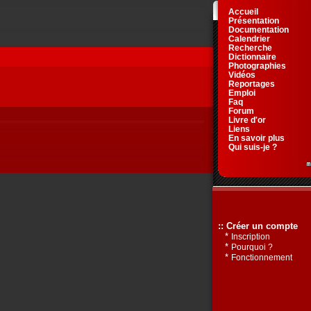
Accueil
Présentation
Documentation
Calendrier
Recherche
Dictionnaire
Photographies
Vidéos
Reportages
Emploi
Faq
Forum
Livre d'or
Liens
En savoir plus
Qui suis-je ?
:: Créer un compte
*
Inscription
*
Pourquoi ?
*
Fonctionnement