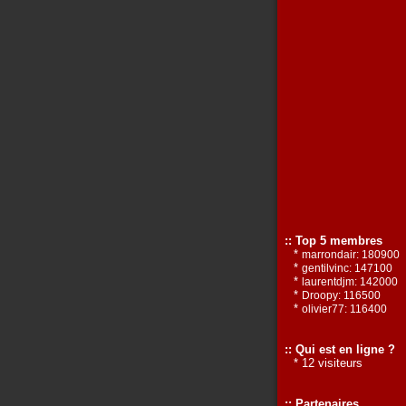
:: Top 5 membres
*
marrondair: 180900
*
gentilvinc: 147100
*
laurentdjm: 142000
*
Droopy: 116500
*
olivier77: 116400
:: Qui est en ligne ?
* 12 visiteurs
:: Partenaires