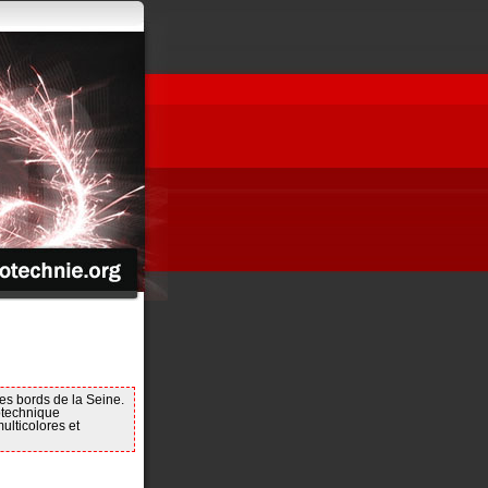
es bords de la Seine.
rotechnique
multicolores et