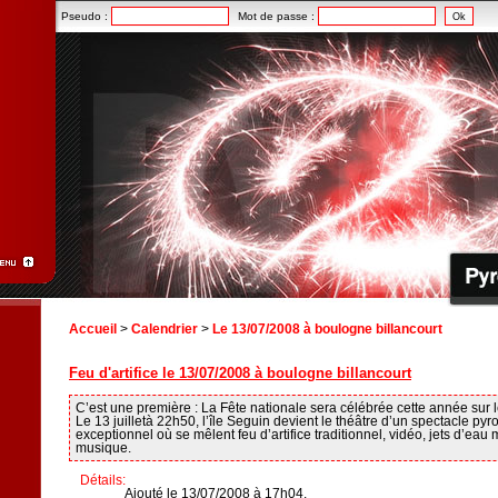
Pseudo :
Mot de passe :
Accueil
>
Calendrier
>
Le 13/07/2008 à boulogne billancourt
Feu d'artifice le 13/07/2008 à boulogne billancourt
C’est une première : La Fête nationale sera célébrée cette année sur l
Le 13 juilletà 22h50, l’île Seguin devient le théâtre d’un spectacle py
exceptionnel où se mêlent feu d’artifice traditionnel, vidéo, jets d’eau 
musique.
Détails:
Ajouté le 13/07/2008 à 17h04.