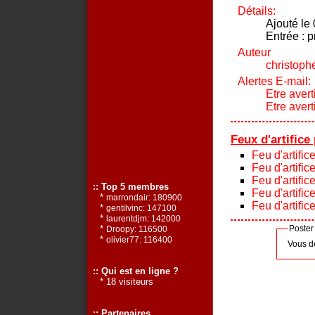
Détails:
Ajouté le
Entrée : p
Auteur
christoph
Alertes E-mail:
Etre avert
Etre aver
Feux d'artifice
Feu d'artific
Feu d'artific
Feu d'artific
:: Top 5 membres
Feu d'artific
*
marrondair: 180900
Feu d'artific
*
gentilvinc: 147100
*
laurentdjm: 142000
*
Poster
Droopy: 116500
*
olivier77: 116400
Vous d
:: Qui est en ligne ?
* 18 visiteurs
:: Partenaires