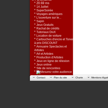
* 20.69 ms
*
14 Juillet
*
SuperSoirée
*
Voyages amériques
*
L'ouverture sur le...
*
Sapin
*
Jeux Gratuits
*
Rachat de crédits
*
Tutoriaux DivX
*
Location de voiture
*
Cartouches d'encre et Toners
à prix DISCOUNT
*
Annuaire Spectacles et
Artistes
*
Art et Artistes
*
Production d'Artistes
*
Jeux en ligne de rélexion
*
Jeux online
*
Site de rencontres
*
Contact
Plan du site
Charte
Mentions légal