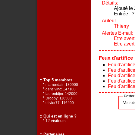
Détails:
Ajouté le
Entrée : ?
Auteur
Thierry
Alertes E-mail:
Etre avert
Etre aver
Feux d'artifice
Feu d'artifi
Feu d'artifi
Feu d'artific
:: Top 5 membres
Feu d'artific
*
marrondair: 180900
Feu d'artific
*
gentilvinc: 147100
*
laurentdjm: 142000
Poster
*
Droopy: 116500
*
Vous d
olivier77: 116400
:: Qui est en ligne ?
* 12 visiteurs
:: Partenaires