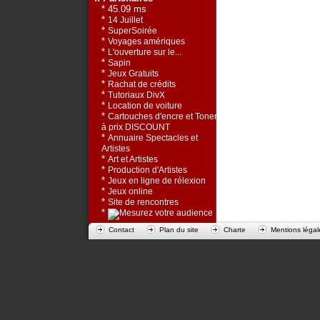
* 45.09 ms
*
14 Juillet
*
SuperSoirée
*
Voyages amériques
*
L'ouverture sur le...
*
Sapin
*
Jeux Gratuits
*
Rachat de crédits
*
Tutoriaux DivX
*
Location de voiture
*
Cartouches d'encre et Toners
à prix DISCOUNT
*
Annuaire Spectacles et
Artistes
*
Art et Artistes
*
Production d'Artistes
*
Jeux en ligne de rélexion
*
Jeux online
*
Site de rencontres
*
Contact
Plan du site
Charte
Mentions légal