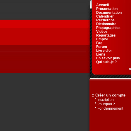
Accueil
Présentation
Documentation
Calendrier
Recherche
Dictionnaire
Photographies
Vidéos
Reportages
Emploi
Faq
Forum
Livre d'or
Liens
En savoir plus
Qui suis-je ?
:: Créer un compte
*
Inscription
*
Pourquoi ?
*
Fonctionnement