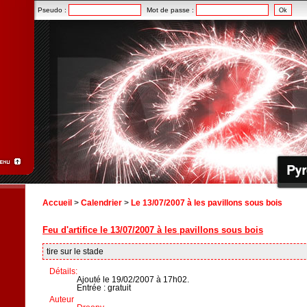
Pseudo :
Mot de passe :
Accueil
>
Calendrier
>
Le 13/07/2007 à les pavillons sous bois
Feu d'artifice le 13/07/2007 à les pavillons sous bois
tire sur le stade
Détails:
Ajouté le 19/02/2007 à 17h02.
Entrée : gratuit
Auteur