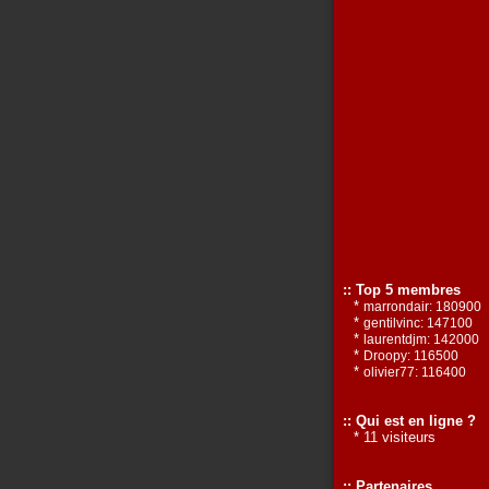
:: Top 5 membres
*
marrondair: 180900
*
gentilvinc: 147100
*
laurentdjm: 142000
*
Droopy: 116500
*
olivier77: 116400
:: Qui est en ligne ?
* 11 visiteurs
:: Partenaires