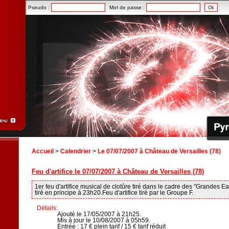
Pseudo :
Mot de passe :
Accueil
>
Calendrier
>
Le 07/07/2007 à Château de Versailles (78)
Feu d'artifice le 07/07/2007 à Château de Versailles (78)
1er feu d'artifice musical de clotûre tiré dans le cadre des "Grandes Ea
tiré en principe à 23h20.Feu d'artifice tiré par le Groupe F.
Détails:
Ajouté le 17/05/2007 à 21h25.
Mis à jour le 10/08/2007 à 05h59.
Entrée : 17 € plein tarif / 15 € tarif réduit