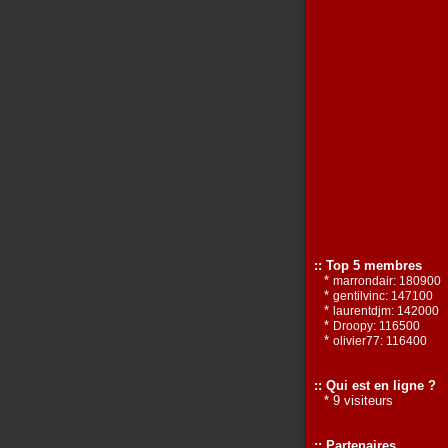
:: Top 5 membres
*
marrondair: 180900
*
gentilvinc: 147100
*
laurentdjm: 142000
*
Droopy: 116500
*
olivier77: 116400
:: Qui est en ligne ?
* 9 visiteurs
:: Partenaires