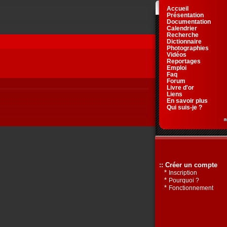
Accueil
Présentation
Documentation
Calendrier
Recherche
Dictionnaire
Photographies
Vidéos
Reportages
Emploi
Faq
Forum
Livre d'or
Liens
En savoir plus
Qui suis-je ?
:: Créer un compte
*
Inscription
*
Pourquoi ?
*
Fonctionnement