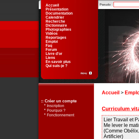
Pseudo :
Accueil
Présentation
Documentation
Calendrier
Recherche
Dictionnaire
Photographies
Vidéos
Reportages
Emploi
Faq
Forum
Livre d'or
Liens
En savoir plus
Qui suis-je ?
Accueil
>
Emplo
:: Créer un compte
*
Inscription
Curriculum vi
*
Pourquoi ?
*
Fonctionnement
Lier Travail et 
Me lever le mati
(Comme Obélix..
Artificier)