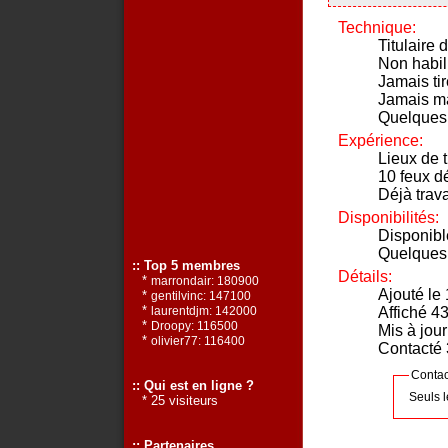
Technique:
Titulaire 
Non habil
Jamais ti
Jamais m
Quelques
Expérience:
Lieux de t
10 feux dé
Déjà trava
Disponibilités:
Disponibl
Quelques
:: Top 5 membres
Détails:
*
marrondair: 180900
Ajouté le
*
gentilvinc: 147100
*
Affiché 43
laurentdjm: 142000
*
Droopy: 116500
Mis à jou
*
olivier77: 116400
Contacté 3
Contac
:: Qui est en ligne ?
Seuls 
* 25 visiteurs
:: Partenaires