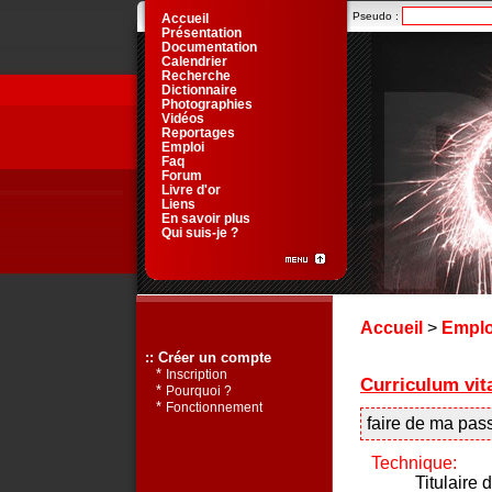
Pseudo :
Accueil
Présentation
Documentation
Calendrier
Recherche
Dictionnaire
Photographies
Vidéos
Reportages
Emploi
Faq
Forum
Livre d'or
Liens
En savoir plus
Qui suis-je ?
Accueil
>
Emplo
:: Créer un compte
*
Inscription
Curriculum vi
*
Pourquoi ?
*
Fonctionnement
faire de ma pas
Technique:
Titulaire 