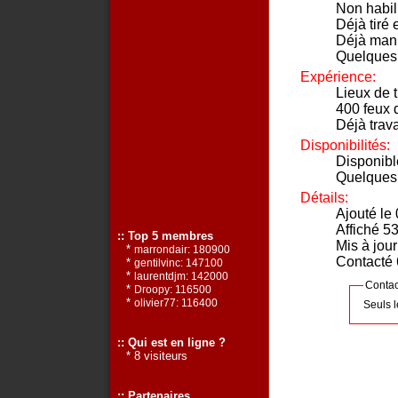
Non habil
Déjà tiré 
Déjà mani
Quelques
Expérience:
Lieux de t
400 feux d
Déjà trava
Disponibilités:
Disponibl
Quelques
Détails:
Ajouté le
Affiché 53
:: Top 5 membres
Mis à jou
*
marrondair: 180900
Contacté 6
*
gentilvinc: 147100
*
laurentdjm: 142000
Conta
*
Droopy: 116500
*
olivier77: 116400
Seuls 
:: Qui est en ligne ?
* 8 visiteurs
:: Partenaires