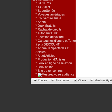
* 81.11 ms
*
14 Juillet
*
SuperSoirée
*
Voyages amériques
*
L'ouverture sur le...
*
Sapin
*
Jeux Gratuits
*
Rachat de crédits
*
Tutoriaux DivX
*
Location de voiture
*
Cartouches d'encre et Toners
à prix DISCOUNT
*
Annuaire Spectacles et
Artistes
*
Art et Artistes
*
Production d'Artistes
*
Jeux en ligne de rélexion
*
Jeux online
*
Site de rencontres
*
Contact
Plan du site
Charte
Mentions légal