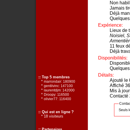
Non habil
Jamais ti
Déjà mani
Quelques
Expérience:
Lieux de t
Noisiel, S
Armentièr
11 feux dé
Déjà trava
Disponibilités:
Disponibl
Quelques
Détails:
:: Top 5 membres
Ajouté le
*
marrondair: 180900
Affiché 36
*
gentilvinc: 147100
*
Mis à jou
laurentdjm: 142000
*
Droopy: 116500
Contacté 2
*
olivier77: 116400
Contac
Seuls 
:: Qui est en ligne ?
* 18 visiteurs
:: Partenaires