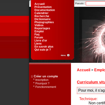
Pseudo :
Accueil
Présentation
Documentation
Calendrier
Recherche
Dictionnaire
Photographies
Vidéos
Reportages
Emploi
Faq
Forum
Livre d'or
Liens
En savoir plus
Qui suis-je ?
Accueil
>
Emplo
:: Créer un compte
*
Inscription
Curriculum vit
*
Pourquoi ?
*
Fonctionnement
Pour moi, il s'a
Technique:
Non certif