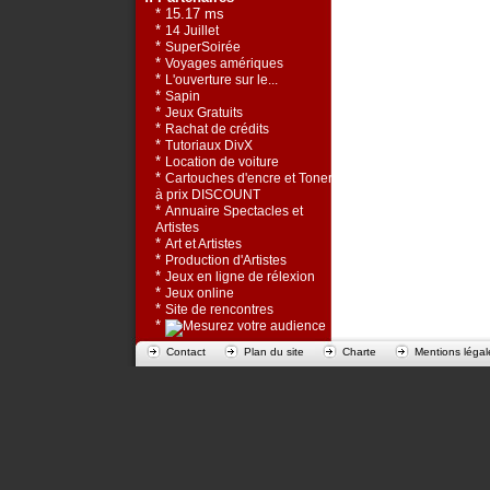
* 15.17 ms
*
14 Juillet
*
SuperSoirée
*
Voyages amériques
*
L'ouverture sur le...
*
Sapin
*
Jeux Gratuits
*
Rachat de crédits
*
Tutoriaux DivX
*
Location de voiture
*
Cartouches d'encre et Toners
à prix DISCOUNT
*
Annuaire Spectacles et
Artistes
*
Art et Artistes
*
Production d'Artistes
*
Jeux en ligne de rélexion
*
Jeux online
*
Site de rencontres
*
Contact
Plan du site
Charte
Mentions légal