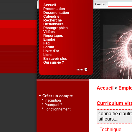
Pseudo :
Accueil
Présentation
Documentation
Calendrier
Recherche
Dictionnaire
Photographies
Vidéos
Reportages
Emploi
Faq
Forum
Livre d'or
Liens
En savoir plus
Qui suis-je ?
Accueil
>
Emplo
:: Créer un compte
*
Inscription
Curriculum vit
*
Pourquoi ?
*
Fonctionnement
connaitre d'autr
ailleurs....
Technique: