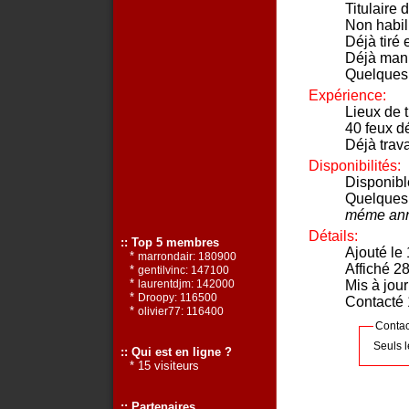
Titulaire 
Non habil
Déjà tiré 
Déjà mani
Quelques
Expérience:
Lieux de t
40 feux dé
Déjà trava
Disponibilités:
Disponibl
Quelques
méme anné
Détails:
:: Top 5 membres
Ajouté le
*
marrondair: 180900
Affiché 28
*
gentilvinc: 147100
*
Mis à jou
laurentdjm: 142000
*
Droopy: 116500
Contacté 1
*
olivier77: 116400
Contac
Seuls 
:: Qui est en ligne ?
* 15 visiteurs
:: Partenaires