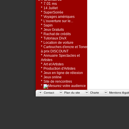
* 7.01 ms
*
14 Juillet
*
SuperSoirée
*
Voyages amériques
*
L'ouverture sur le...
*
Sapin
*
Jeux Gratuits
*
Rachat de crédits
*
Tutoriaux DivX
*
Location de voiture
*
Cartouches d'encre et Toners
à prix DISCOUNT
*
Annuaire Spectacles et
Artistes
*
Art et Artistes
*
Production d'Artistes
*
Jeux en ligne de rélexion
*
Jeux online
*
Site de rencontres
*
Contact
Plan du site
Charte
Mentions légal