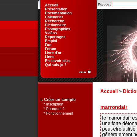
Pseudo :
Accueil
Présentation
Documentation
Calendrier
Recherche
Dictionnaire
Photographies
Vidéos
Reportages
Emploi
Faq
Forum
Livre d'or
Liens
En savoir plus
Qui suis-je ?
Accueil
>
Dictio
:: Créer un compte
*
Inscription
marrondair
*
Pourquoi ?
*
Fonctionnement
le marrondair e
une forte déton
peut-être utilis
généralement ne