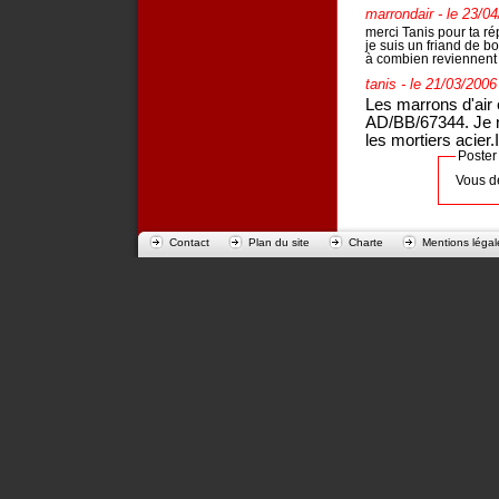
marrondair
- le 23/0
merci Tanis pour ta ré
je suis un friand de bo
à combien reviennent
tanis
- le 21/03/2006
Les marrons d'air 
AD/BB/67344. Je n
les mortiers acier
Poster
Vous d
Contact
Plan du site
Charte
Mentions légal