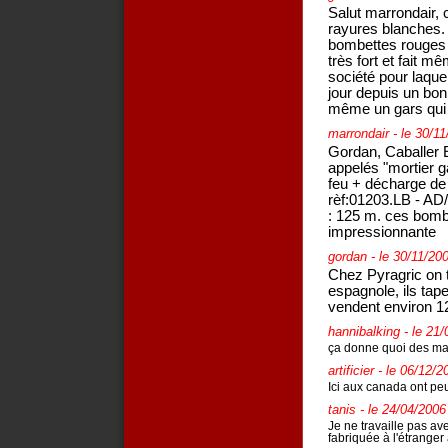
Salut marrondair, c
rayures blanches. I
bombettes rouges +
très fort et fait m
société pour laquel
jour depuis un bon
même un gars qui t
marrondair
- le 30/1
Gordan, Caballer
appelés "mortier g
feu + décharge de 
rèf:01203.LB - AD
: 125 m. ces bombe
impressionnante
gordan
- le 30/11/20
Chez Pyragric on ti
espagnole, ils tape
vendent environ 12
hannibalking
- le 21
ça donne quoi des m
artificier
- le 06/12/2
Ici aux canada ont pe
tanis
- le 24/04/2006
Je ne travaille pas av
fabriquée à l'étrange