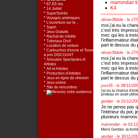
marrondair t
* 67.63 ms
K4
*
14 Juillet
*
SuperSoirée
*
Voyages amériques
olivier39dole
- le 27
*
L'ouverture sur le...
moi j'ai eu la chan
*
Sapin
c'est très impress
*
Jeux Gratuits
mec qui les à insta
*
Rachat de crédits
l'inflammateur éta
*
Tutoriaux DivX
part le dessus du 
*
Location de voiture
*
Cartouches d'encre et Toners
olivier39dole
- le 27
à prix DISCOUNT
moi j'ai eu la chan
*
Annuaire Spectacles et
c'est très impress
Artistes
mec qui les à insta
*
Art et Artistes
l'inflammateur éta
*
Production d'Artistes
part le dessus du 
*
Jeux en ligne de rélexion
*
Jeux online
joss55
- le 08/11/20
*
Site de rencontres
j'ai eu la chance d'en
*
proteau en avait utili
gordan
- le 01/12/20
Je ne pense pas q
l'intérieur du pot, 
plusieurs marron
marrondair
- le 01/1
Merci Gordan. la bombe
gordan
- le 30/11/20