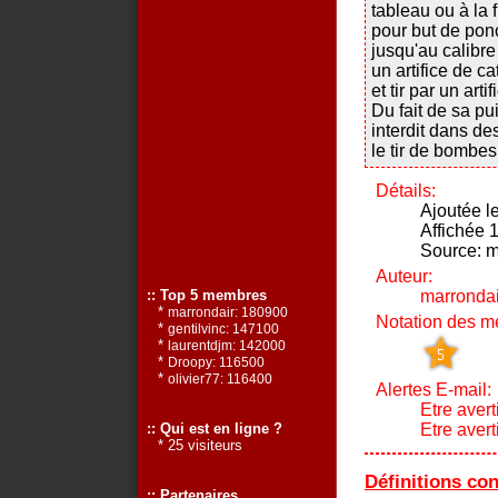
tableau ou à la 
pour but de ponc
jusqu'au calibre
un artifice de c
et tir par un artif
Du fait de sa pu
interdit dans de
le tir de bombes
Détails:
Ajoutée l
Affichée 1
Source: m
Auteur:
marrondai
:: Top 5 membres
*
marrondair: 180900
Notation des m
*
gentilvinc: 147100
*
laurentdjm: 142000
*
Droopy: 116500
*
olivier77: 116400
Alertes E-mail:
Etre avert
Etre aver
:: Qui est en ligne ?
* 25 visiteurs
Définitions co
:: Partenaires