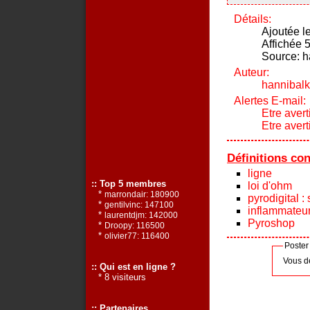
Détails:
Ajoutée l
Affichée 5
Source: h
Auteur:
hannibalk
Alertes E-mail:
Etre avert
Etre aver
Définitions co
ligne
:: Top 5 membres
loi d'ohm
*
marrondair: 180900
pyrodigital : 
*
gentilvinc: 147100
inflammateu
*
laurentdjm: 142000
Pyroshop
*
Droopy: 116500
*
olivier77: 116400
Poster
Vous d
:: Qui est en ligne ?
* 8 visiteurs
:: Partenaires