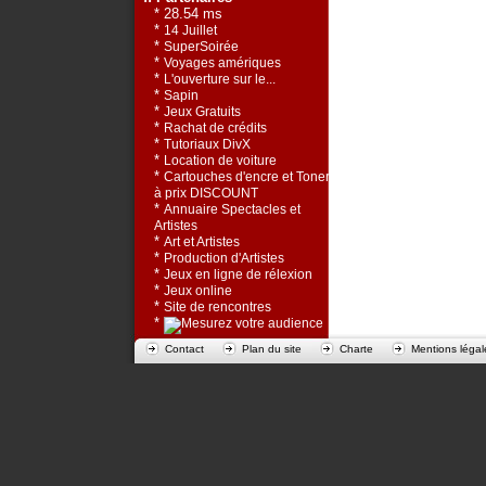
* 28.54 ms
*
14 Juillet
*
SuperSoirée
*
Voyages amériques
*
L'ouverture sur le...
*
Sapin
*
Jeux Gratuits
*
Rachat de crédits
*
Tutoriaux DivX
*
Location de voiture
*
Cartouches d'encre et Toners
à prix DISCOUNT
*
Annuaire Spectacles et
Artistes
*
Art et Artistes
*
Production d'Artistes
*
Jeux en ligne de rélexion
*
Jeux online
*
Site de rencontres
*
Contact
Plan du site
Charte
Mentions légal