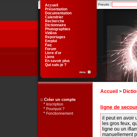
Pseudo :
Accueil
Présentation
Documentation
Calendrier
Recherche
Dictionnaire
Photographies
Vidéos
Reportages
Emploi
Faq
Forum
Livre d'or
Liens
En savoir plus
Qui suis-je ?
Accueil
>
Dictio
:: Créer un compte
*
Inscription
ligne de secour
*
Pourquoi ?
*
Fonctionnement
il peut en avoir
les gros feux, 
ligne ou un ifla
manuellement po