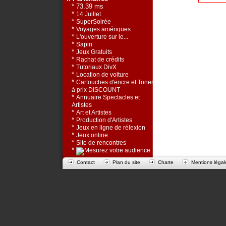
* 73.39 ms
*
14 Juillet
*
SuperSoirée
*
Voyages amériques
*
L'ouverture sur le...
*
Sapin
*
Jeux Gratuits
*
Rachat de crédits
*
Tutoriaux DivX
*
Location de voiture
*
Cartouches d'encre et Toners
à prix DISCOUNT
*
Annuaire Spectacles et
Artistes
*
Art et Artistes
*
Production d'Artistes
*
Jeux en ligne de rélexion
*
Jeux online
*
Site de rencontres
*
Contact
Plan du site
Charte
Mentions légal