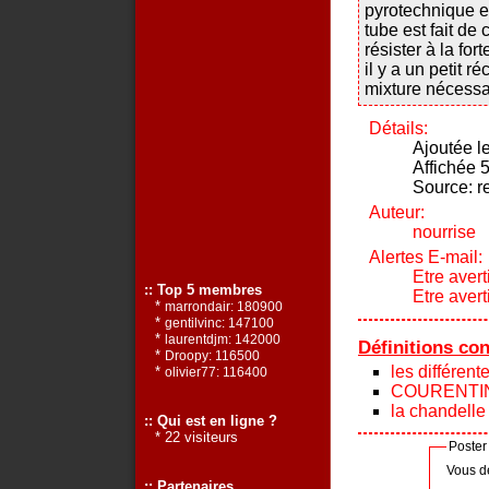
pyrotechnique et
tube est fait de
résister à la fo
il y a un petit r
mixture nécessair
Détails:
Ajoutée l
Affichée 5
Source: r
Auteur:
nourrise
Alertes E-mail:
Etre avert
:: Top 5 membres
Etre aver
*
marrondair: 180900
*
gentilvinc: 147100
*
laurentdjm: 142000
Définitions co
*
Droopy: 116500
les différent
*
olivier77: 116400
COURENTI
la chandelle
:: Qui est en ligne ?
* 22 visiteurs
Poster
Vous d
:: Partenaires