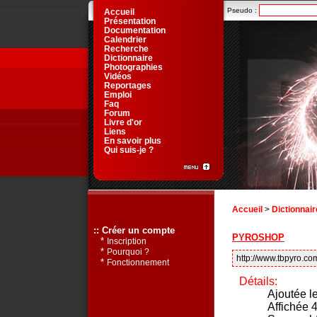
Pseudo :
Accueil
Présentation
Documentation
Calendrier
Recherche
Dictionnaire
Photographies
Vidéos
Reportages
Emploi
Faq
Forum
Livre d'or
Liens
En savoir plus
Qui suis-je ?
Accueil
>
Dictionnair
:: Créer un compte
PYROSHOP
*
Inscription
*
Pourquoi ?
http://www.tbpyro.co
*
Fonctionnement
Détails:
Ajoutée l
Affichée 4