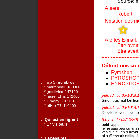
Source: h
Auteur:
Robert
Notation des m
Alertes E-mail:
Etre avert
Etre aver
Définitions co
Pyroshop
PYROSHO
:: Top 5 membres
PYROSHO
*
marrondair: 180900
*
gentilvinc: 147100
yule33
- le 03/10/20
*
laurentdjm: 142000
Sinon pas mal ton lien
*
Droopy: 116500
*
olivier77: 116400
yule33
- le 03/10/20
Désslé, je voulais dire
:: Qui est en ligne ?
tbpyro
- le 03/10/20
* 17 visiteurs
petit rappel
je ne sais pas ou tu a
vas sur le lien suivant
http://firework.online.f
:: Partenaires