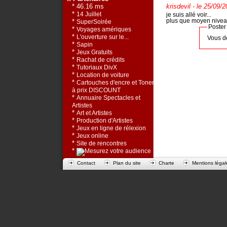
* 46.16 ms
krisdevil
- le 25/09/
*
14 Juillet
je suis allé voir...
plus que moyen niveau 
*
SuperSoirée
Poster
*
Voyages amériques
*
L'ouverture sur le...
Vous d
*
Sapin
*
Jeux Gratuits
*
Rachat de crédits
*
Tutoriaux DivX
*
Location de voiture
*
Cartouches d'encre et Toners
à prix DISCOUNT
*
Annuaire Spectacles et
Artistes
*
Art et Artistes
*
Production d'Artistes
*
Jeux en ligne de rélexion
*
Jeux online
*
Site de rencontres
*
Contact
Plan du site
Charte
Mentions légal