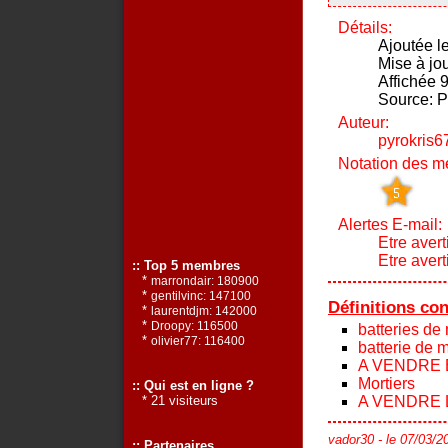
Détails:
Ajoutée l
Mise à jo
Affichée 9
Source:
Auteur:
pyrokris6
Notation des m
Alertes E-mail:
Etre avert
Etre aver
:: Top 5 membres
*
marrondair: 180900
*
gentilvinc: 147100
Définitions co
*
laurentdjm: 142000
*
Droopy: 116500
batteries de
*
olivier77: 116400
batterie de m
A VENDRE 
Mortiers
:: Qui est en ligne ?
A VENDRE 
* 21 visiteurs
vador30
- le 07/03/2
:: Partenaires