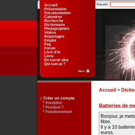
Pseudo :
Accueil
Présentation
Documentation
Calendrier
Recherche
Dictionnaire
Photographies
Vidéos
Reportages
Emploi
Faq
Forum
Livre d'or
Liens
En savoir plus
Qui suis-je ?
Accueil
>
Dictio
:: Créer un compte
*
Inscription
Batteries de mo
*
Pourquoi ?
*
Fonctionnement
Bonjour, je mets
fibre.
Il y a 10 batteri
euros.