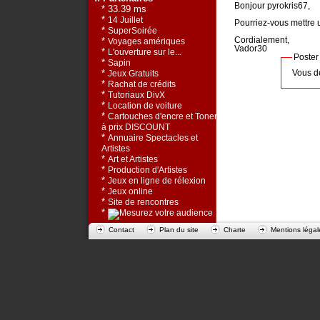
Bonjour pyrokris67,
* 33.39 ms
*
14 Juillet
Pourriez-vous mettre 
*
SuperSoirée
Cordialement,
*
Voyages amériques
Vador30
*
L'ouverture sur le...
Poster
*
Sapin
*
Vous d
Jeux Gratuits
*
Rachat de crédits
*
Tutoriaux DivX
*
Location de voiture
*
Cartouches d'encre et Toners
à prix DISCOUNT
*
Annuaire Spectacles et
Artistes
*
Art et Artistes
*
Production d'Artistes
*
Jeux en ligne de rélexion
*
Jeux online
*
Site de rencontres
*
Contact
Plan du site
Charte
Mentions légal