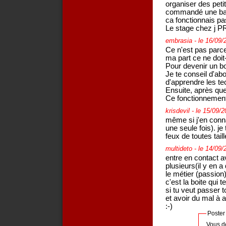
organiser des peti
commandé une bat
ca fonctionnais pa
Le stage chez j PR
embrasia
- le 16/09/
Ce n'est pas parce
ma part ce ne doit-
Pour devenir un bon 
Je te conseil d'abo
d'apprendre les te
Ensuite, après qu
Ce fonctionnement
krisdevil
- le 15/09/
même si j'en conna
une seule fois). je
feux de toutes taill
multideto
- le 14/09/
entre en contact a
plusieurs(il y en a
le métier (passion)
c'est la boite qui t
si tu veut passer 
et avoir du mal à 
:-)
Poster
Vous d