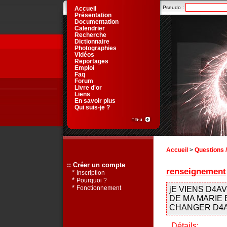
Pseudo :
Accueil
Présentation
Documentation
Calendrier
Recherche
Dictionnaire
Photographies
Vidéos
Reportages
Emploi
Faq
Forum
Livre d'or
Liens
En savoir plus
Qui suis-je ?
Accueil
>
Questions 
:: Créer un compte
renseignement
*
Inscription
*
Pourquoi ?
*
Fonctionnement
jE VIENS D4A
DE MA MARIE 
CHANGER D4A
Détails: