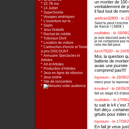
un mortier de 100 e
* 22.78 ms
veritablement de 
*
14 Juillet
il faut tout de mem
*
SuperSoirée
*
Voyages amériques
artificier52800
- le 2
*
L'ouverture sur le...
Salut tu peut t inscrire
*
Sapin
de france ! ( 680€ )
*
Jeux Gratuits
multideto
- le 19/09/
*
Rachat de crédits
je suis daccord avec to
*
Tutoriaux DivX
je ne comprend pas n
*
Location de voiture
cela me fait peur.
*
Cartouches d'encre et Toners
lurch75020
- le 19/0
à prix DISCOUNT
*
Annuaire Spectacles et
Moi, la question 
Artistes
batterie de mortie
*
Art et Artistes
avais une journée 
*
Production d'Artistes
comprend pas!!!!
*
Jeux en ligne de rélexion
*
toynours
- le 18/09/
Jeux online
*
Site de rencontres
merci pour la reponse
*
krisdevil
- le 18/09/
fait un stage K3 d'abo
multideto
- le 17/09/
tu sait le k4 c'est 
fort déçu .certaine
grtuits pour initie
toynours
- le 17/09/
En fait je veux jus