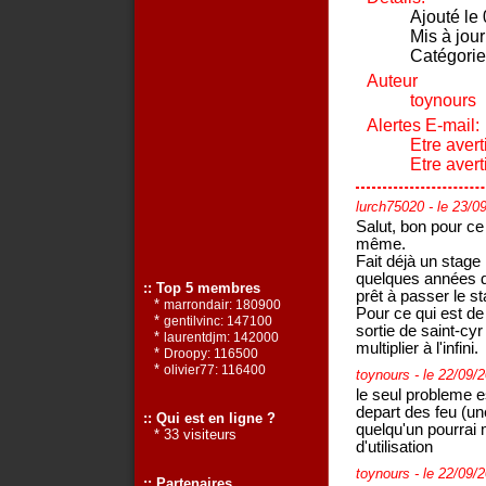
Ajouté le
Mis à jou
Catégorie
Auteur
toynours
Alertes E-mail:
Etre avert
Etre aver
lurch75020
- le 23/0
Salut, bon pour ce
même.
Fait déjà un stage
quelques années de
:: Top 5 membres
prêt à passer le st
*
marrondair: 180900
Pour ce qui est de t
*
gentilvinc: 147100
sortie de saint-cyr 
*
laurentdjm: 142000
multiplier à l'infini.
*
Droopy: 116500
*
olivier77: 116400
toynours
- le 22/09/
le seul probleme e
depart des feu (un
:: Qui est en ligne ?
quelqu'un pourrai 
* 33 visiteurs
d'utilisation
toynours
- le 22/09/
:: Partenaires