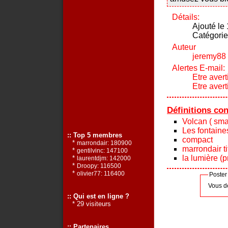
Détails:
Ajouté le
Catégorie
Auteur
jeremy88
Alertes E-mail:
Etre avert
Etre aver
Définitions co
Volcan ( smal
Les fontaine
:: Top 5 membres
compact
*
marrondair: 180900
marrondair t
*
gentilvinc: 147100
la lumière (p
*
laurentdjm: 142000
*
Droopy: 116500
*
olivier77: 116400
Poster
Vous d
:: Qui est en ligne ?
* 29 visiteurs
:: Partenaires