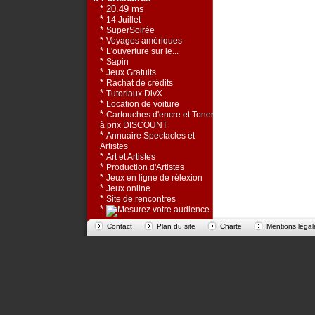
* 20.49 ms
*
14 Juillet
*
SuperSoirée
*
Voyages amériques
*
L'ouverture sur le...
*
Sapin
*
Jeux Gratuits
*
Rachat de crédits
*
Tutoriaux DivX
*
Location de voiture
*
Cartouches d'encre et Toners
à prix DISCOUNT
*
Annuaire Spectacles et
Artistes
*
Art et Artistes
*
Production d'Artistes
*
Jeux en ligne de rélexion
*
Jeux online
*
Site de rencontres
*
Contact
Plan du site
Charte
Mentions légal