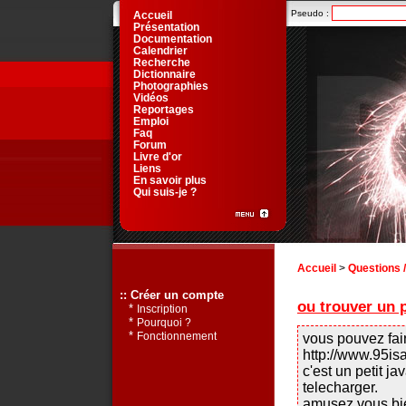
Pseudo :
Accueil
Présentation
Documentation
Calendrier
Recherche
Dictionnaire
Photographies
Vidéos
Reportages
Emploi
Faq
Forum
Livre d'or
Liens
En savoir plus
Qui suis-je ?
Accueil
>
Questions 
:: Créer un compte
ou trouver un p
*
Inscription
*
Pourquoi ?
*
Fonctionnement
vous pouvez fair
http://www.95is
c'est un petit j
telecharger.
amusez vous bi