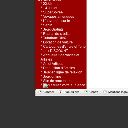
* 23.08 ms
*
14 Juillet
*
SuperSoirée
*
Voyages amériques
*
L'ouverture sur le...
*
Sapin
*
Jeux Gratuits
*
Rachat de crédits
*
Tutoriaux DivX
*
Location de voiture
*
Cartouches d'encre et Toners
à prix DISCOUNT
*
Annuaire Spectacles et
Artistes
*
Art et Artistes
*
Production d'Artistes
*
Jeux en ligne de rélexion
*
Jeux online
*
Site de rencontres
*
Contact
Plan du site
Charte
Mentions légal