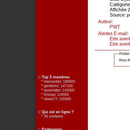
Catégorie
Affichée 2
Source: p
Auteur:
PWT
Alertes E-mail:
Etre avert
Etre aver
Poster
Vous d
:: Top 5 membres
*
marrondair: 180900
*
gentilvinc: 147100
*
laurentdjm: 142000
*
Droopy: 116500
*
olivier77: 116400
:: Qui est en ligne ?
* 16 visiteurs
:: Partenaires