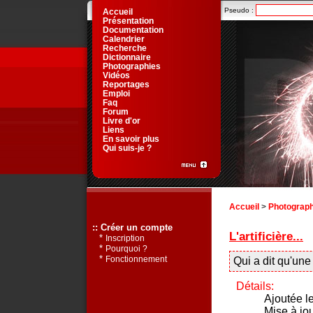
Pseudo :
Accueil
Présentation
Documentation
Calendrier
Recherche
Dictionnaire
Photographies
Vidéos
Reportages
Emploi
Faq
Forum
Livre d'or
Liens
En savoir plus
Qui suis-je ?
Accueil
>
Photograph
:: Créer un compte
L'artificière...
*
Inscription
*
Pourquoi ?
*
Fonctionnement
Qui a dit qu'une 
Détails:
Ajoutée l
Mise à jo