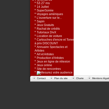
* 53.27 ms
*
14 Juillet
*
SuperSoirée
*
Voyages amériques
*
L'ouverture sur le...
*
Sapin
*
Jeux Gratuits
*
Rachat de crédits
*
Tutoriaux DivX
*
Location de voiture
*
Cartouches d'encre et Toners
à prix DISCOUNT
*
Annuaire Spectacles et
Artistes
*
Art et Artistes
*
Production d'Artistes
*
Jeux en ligne de rélexion
*
Jeux online
*
Site de rencontres
*
Contact
Plan du site
Charte
Mentions légal