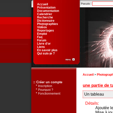
Pseudo :
Accueil
Présentation
Documentation
Calendrier
Recherche
Dictionnaire
Photographies
Vidéos
Reportages
Emploi
Faq
Forum
Livre d'or
Liens
En savoir plus
Qui suis-je ?
Accueil
>
Photograph
:: Créer un compte
une partie de t
*
Inscription
*
Pourquoi ?
*
Fonctionnement
Un tableau
Détails:
Ajoutée l
Mise à jo