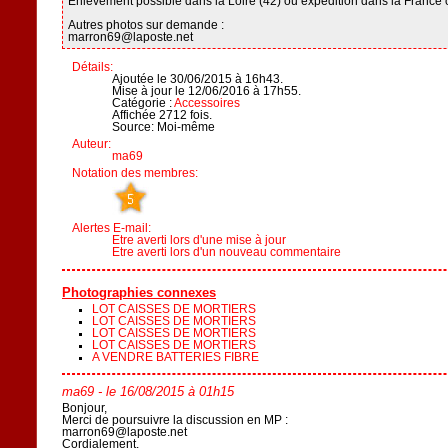
Enlèvement possible dans la Loire (42) ou expédition dans la France 
Autres photos sur demande :
marron69@laposte.net
Détails:
Ajoutée le 30/06/2015 à 16h43.
Mise à jour le 12/06/2016 à 17h55.
Catégorie :
Accessoires
Affichée 2712 fois.
Source: Moi-même
Auteur:
ma69
Notation des membres:
Alertes E-mail:
Etre averti lors d'une mise à jour
Etre averti lors d'un nouveau commentaire
Photographies connexes
LOT CAISSES DE MORTIERS
LOT CAISSES DE MORTIERS
LOT CAISSES DE MORTIERS
LOT CAISSES DE MORTIERS
A VENDRE BATTERIES FIBRE
ma69
- le 16/08/2015 à 01h15
Bonjour,
Merci de poursuivre la discussion en MP :
marron69@laposte.net
Cordialement,