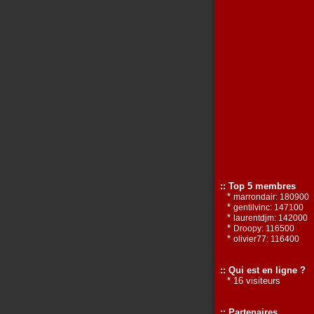
:: Top 5 membres
*
marrondair: 180900
*
gentilvinc: 147100
*
laurentdjm: 142000
*
Droopy: 116500
*
olivier77: 116400
:: Qui est en ligne ?
* 16 visiteurs
:: Partenaires