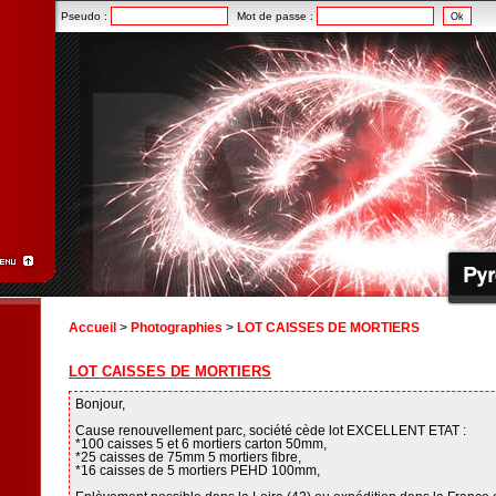
Pseudo :
Mot de passe :
Accueil
>
Photographies
>
LOT CAISSES DE MORTIERS
LOT CAISSES DE MORTIERS
Bonjour,
Cause renouvellement parc, société cède lot EXCELLENT ETAT :
*100 caisses 5 et 6 mortiers carton 50mm,
*25 caisses de 75mm 5 mortiers fibre,
*16 caisses de 5 mortiers PEHD 100mm,