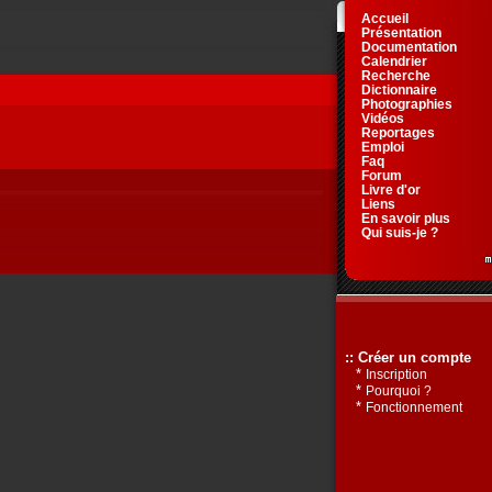
Accueil
Présentation
Documentation
Calendrier
Recherche
Dictionnaire
Photographies
Vidéos
Reportages
Emploi
Faq
Forum
Livre d'or
Liens
En savoir plus
Qui suis-je ?
:: Créer un compte
*
Inscription
*
Pourquoi ?
*
Fonctionnement