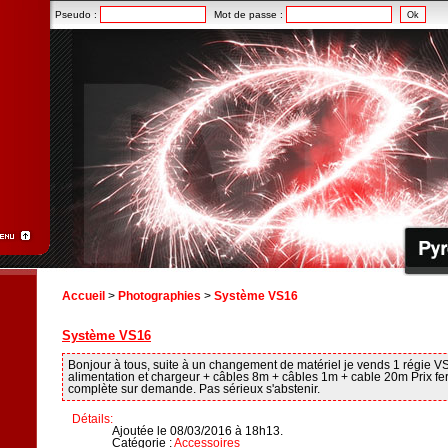
Pseudo :
Mot de passe :
Accueil
>
Photographies
>
Système VS16
Système VS16
Bonjour à tous, suite à un changement de matériel je vends 1 régie VS
alimentation et chargeur + câbles 8m + câbles 1m + cable 20m Prix fe
complète sur demande. Pas sérieux s'abstenir.
Détails:
Ajoutée le 08/03/2016 à 18h13.
Catégorie :
Accessoires