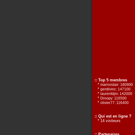
:: Top 5 membres
*
marrondair: 180900
*
gentilvinc: 147100
*
laurentdjm: 142000
*
Droopy: 116500
*
olivier77: 116400
:: Qui est en ligne ?
* 14 visiteurs
:: Partenaires