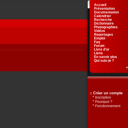
Accueil
Présentation
Documentation
Calendrier
Recherche
Dictionnaire
Photographies
Vidéos
Reportages
Emploi
Faq
Forum
Livre d'or
Liens
En savoir plus
Qui suis-je ?
:: Créer un compte
*
Inscription
*
Pourquoi ?
*
Fonctionnement