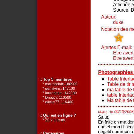
Affichée 5
Source: 
Auteur:
duke
Notation des m
Alertes E-mail:
Etre avert
Etre aver
Photographies
Table Interfa
:: Top 5 membres
Table de tir
*
marrondair: 180900
*
gentilvinc: 147100
ma table de t
*
laurentdjm: 142000
table Interfa
*
Droopy: 116500
Ma table de t
*
olivier77: 116400
duke
- le 09/10/2005
:: Qui est en ligne ?
Salut,
* 20 visiteurs
En faite on ma don
une et mon fil néga
négatif commun a t
:: Partenaires