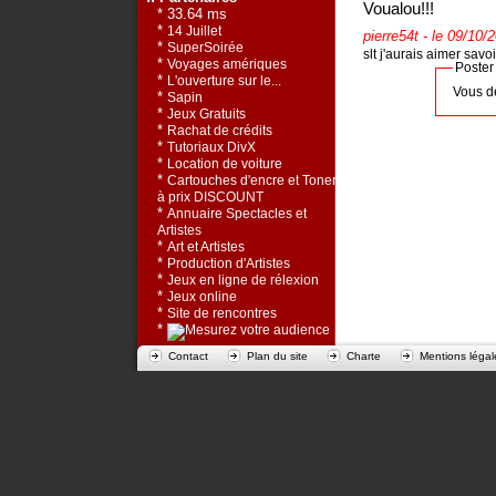
Voualou!!!
* 33.64 ms
*
14 Juillet
pierre54t
- le 09/10/
*
SuperSoirée
slt j'aurais aimer savo
*
Voyages amériques
Poster
*
L'ouverture sur le...
Vous d
*
Sapin
*
Jeux Gratuits
*
Rachat de crédits
*
Tutoriaux DivX
*
Location de voiture
*
Cartouches d'encre et Toners
à prix DISCOUNT
*
Annuaire Spectacles et
Artistes
*
Art et Artistes
*
Production d'Artistes
*
Jeux en ligne de rélexion
*
Jeux online
*
Site de rencontres
*
Contact
Plan du site
Charte
Mentions légal