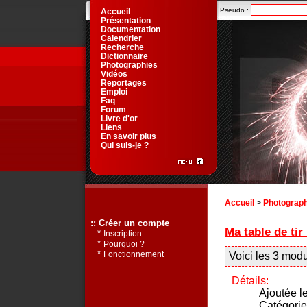
Pseudo :
Accueil
Présentation
Documentation
Calendrier
Recherche
Dictionnaire
Photographies
Vidéos
Reportages
Emploi
Faq
Forum
Livre d'or
Liens
En savoir plus
Qui suis-je ?
Accueil
>
Photograph
:: Créer un compte
Ma table de tir
*
Inscription
*
Pourquoi ?
*
Fonctionnement
Voici les 3 mod
Détails:
Ajoutée l
Catégorie