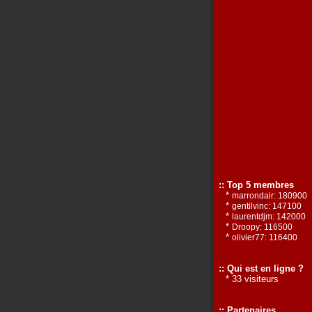
:: Top 5 membres
*
marrondair: 180900
*
gentilvinc: 147100
*
laurentdjm: 142000
*
Droopy: 116500
*
olivier77: 116400
:: Qui est en ligne ?
* 33 visiteurs
:: Partenaires