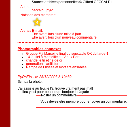
Source: archives personnelles © Gilbert CECCALDI
Auteur:
ceccaldi_pyro
Notation des membres:
Alertes E-mail:
Etre averti lors d'une mise à jour
Etre averti lors d'un nouveau commentaire
Photographies connexes
Groupe F à Marseille final du sepctacle OK du large-1
14 Juillet à Marseille au Vieux Port
chandelle tir et neige or
generation d'artificier
Rampe de Fusées et mortiers ensablés
PyRoFlo
- le 28/12/2005 à 19h32
Sympa la photo.
J'ai assisté au feu, je l'ai trouvé vraiment pas mal!
Le lieu y est pour beaucoup, bonjour la façade... !
Poster un commentaire
Vous devez être membre pour envoyer un commentaire.