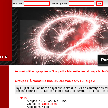
Pseudo :
Mot de passe :
Accueil
>
Photographies
>
Groupe F à Marseille final du sepctacle O
Groupe F à Marseille final du sepctacle OK du large-2
le 4 juillet 2005 en bord de mer sur le site dit du J4 en contrebas du for
réalisé à partir de la "Digue à la mer" sur une ouverture de près d'un 
Détails:
Ajoutée le 20/12/2005 à 19h28.
Catégorie :
Spectacles
Affichée 6354 fois.