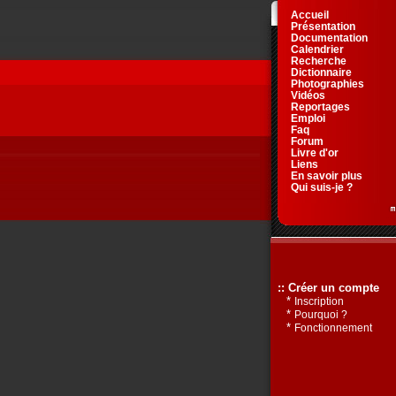
Accueil
Présentation
Documentation
Calendrier
Recherche
Dictionnaire
Photographies
Vidéos
Reportages
Emploi
Faq
Forum
Livre d'or
Liens
En savoir plus
Qui suis-je ?
:: Créer un compte
*
Inscription
*
Pourquoi ?
*
Fonctionnement