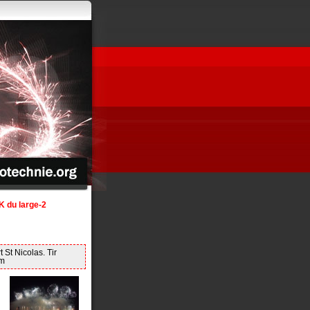
K du large-2
t St Nicolas. Tir
km