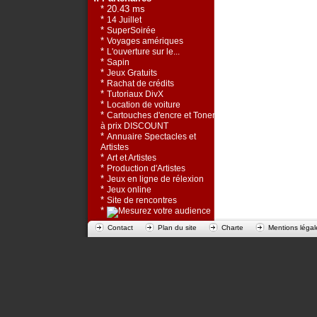
* 20.43 ms
*
14 Juillet
*
SuperSoirée
*
Voyages amériques
*
L'ouverture sur le...
*
Sapin
*
Jeux Gratuits
*
Rachat de crédits
*
Tutoriaux DivX
*
Location de voiture
*
Cartouches d'encre et Toners
à prix DISCOUNT
*
Annuaire Spectacles et
Artistes
*
Art et Artistes
*
Production d'Artistes
*
Jeux en ligne de rélexion
*
Jeux online
*
Site de rencontres
*
Contact
Plan du site
Charte
Mentions légal