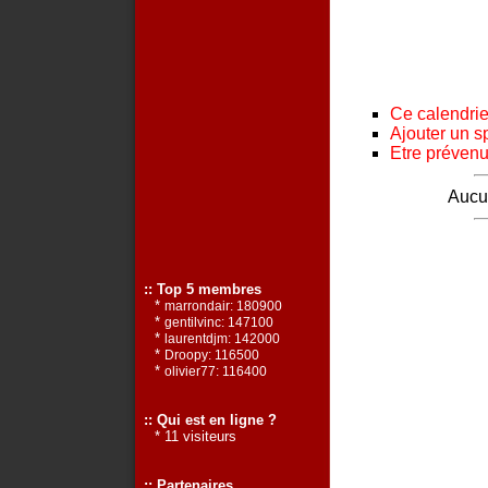
Ce calendrier
Ajouter un s
Etre prévenu 
Aucun
:: Top 5 membres
*
marrondair: 180900
*
gentilvinc: 147100
*
laurentdjm: 142000
*
Droopy: 116500
*
olivier77: 116400
:: Qui est en ligne ?
* 11 visiteurs
:: Partenaires