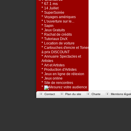
* 67.1 ms
*
14 Juillet
*
SuperSoirée
*
Voyages amériques
*
L'ouverture sur le...
*
Sapin
*
Jeux Gratuits
*
Rachat de crédits
*
Tutoriaux DivX
*
Location de voiture
*
Cartouches d'encre et Toners
à prix DISCOUNT
*
Annuaire Spectacles et
Artistes
*
Art et Artistes
*
Production d'Artistes
*
Jeux en ligne de rélexion
*
Jeux online
*
Site de rencontres
*
Contact
Plan du site
Charte
Mentions légal