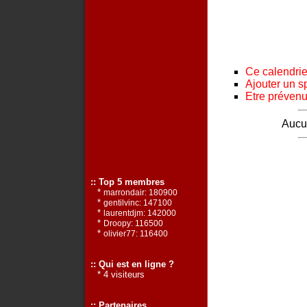
Ce calendrier
Ajouter un s
Etre prévenu 
Aucun
:: Top 5 membres
*
marrondair: 180900
*
gentilvinc: 147100
*
laurentdjm: 142000
*
Droopy: 116500
*
olivier77: 116400
:: Qui est en ligne ?
* 4 visiteurs
:: Partenaires