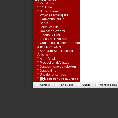
* 22.04 ms
*
14 Juillet
*
SuperSoirée
*
Voyages amériques
*
L'ouverture sur le...
*
Sapin
*
Jeux Gratuits
*
Rachat de crédits
*
Tutoriaux DivX
*
Location de voiture
*
Cartouches d'encre et Toners
à prix DISCOUNT
*
Annuaire Spectacles et
Artistes
*
Art et Artistes
*
Production d'Artistes
*
Jeux en ligne de rélexion
*
Jeux online
*
Site de rencontres
*
Contact
Plan du site
Charte
Mentions légal