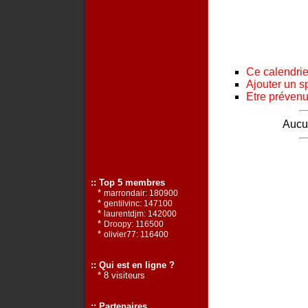
Ce calendrier
Ajouter un s
Etre prévenu 
Aucun
:: Top 5 membres
*
marrondair: 180900
*
gentilvinc: 147100
*
laurentdjm: 142000
*
Droopy: 116500
*
olivier77: 116400
:: Qui est en ligne ?
* 8 visiteurs
:: Partenaires