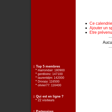
Ce calendrier
Ajouter un s
Etre prévenu 
Aucun
:: Top 5 membres
*
marrondair: 180900
*
gentilvinc: 147100
*
laurentdjm: 142000
*
Droopy: 116500
*
olivier77: 116400
:: Qui est en ligne ?
* 22 visiteurs
:: Partenaires