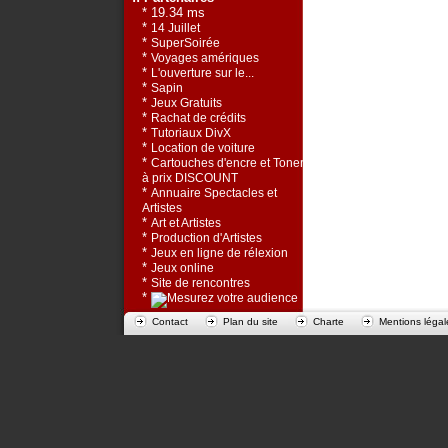
* 19.34 ms
*
14 Juillet
*
SuperSoirée
*
Voyages amériques
*
L'ouverture sur le...
*
Sapin
*
Jeux Gratuits
*
Rachat de crédits
*
Tutoriaux DivX
*
Location de voiture
*
Cartouches d'encre et Toners
à prix DISCOUNT
*
Annuaire Spectacles et
Artistes
*
Art et Artistes
*
Production d'Artistes
*
Jeux en ligne de rélexion
*
Jeux online
*
Site de rencontres
*
Contact
Plan du site
Charte
Mentions légal