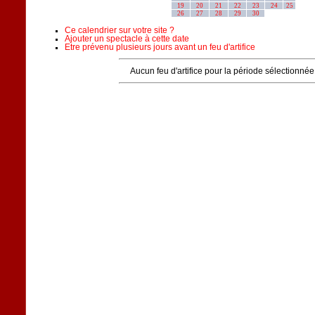
19
20
21
22
23
24
25
26
27
28
29
30
Ce calendrier sur votre site ?
Ajouter un spectacle à cette date
Etre prévenu plusieurs jours avant un feu d'artifice
Aucun feu d'artifice pour la période sélectionnée