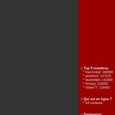
:: Top 5 membres
*
marrondair: 180900
*
gentilvinc: 147100
*
laurentdjm: 142000
*
Droopy: 116500
*
olivier77: 116400
:: Qui est en ligne ?
* 14 visiteurs
:: Partenaires