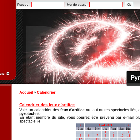
Pseudo :
Mot de passe :
Accueil
>
Calendrier
Calendrier des feux d'artifice
Voici un calendrier des
feux d'artifice
ou tout autres spectacles liés, 
pyrotechnie
.
En étant membre du site, vous pourrez être prévenu par e-mail plu
spectacle ;-)
<
Avril 2021
>
Lun
Mar
Mer
Jeu
Ven
Sam
Dim
1
2
3
4
5
6
7
8
9
10
11
12
13
14
15
16
17
18