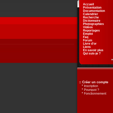
Accueil
Présentation
Documentation
Calendrier
Recherche
Dictionnaire
Photographies
Vidéos
Reportages
Emploi
Faq
Forum
Livre d'or
Liens
En savoir plus
Qui suis-je ?
:: Créer un compte
*
Inscription
*
Pourquoi ?
*
Fonctionnement