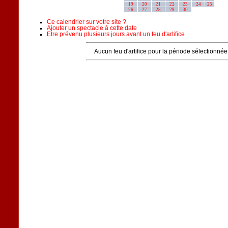
19
20
21
22
23
24
25
26
27
28
29
30
Ce calendrier sur votre site ?
Ajouter un spectacle à cette date
Etre prévenu plusieurs jours avant un feu d'artifice
Aucun feu d'artifice pour la période sélectionnée