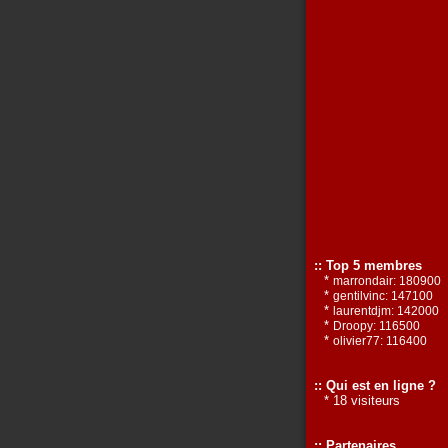
:: Top 5 membres
*
marrondair: 180900
*
gentilvinc: 147100
*
laurentdjm: 142000
*
Droopy: 116500
*
olivier77: 116400
:: Qui est en ligne ?
* 18 visiteurs
:: Partenaires