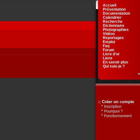
Accueil
Présentation
Documentation
Calendrier
Recherche
Dictionnaire
Photographies
Vidéos
Reportages
Emploi
Faq
Forum
Livre d'or
Liens
En savoir plus
Qui suis-je ?
:: Créer un compte
*
Inscription
*
Pourquoi ?
*
Fonctionnement