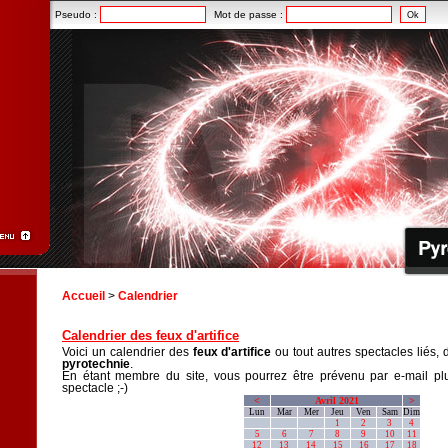
Pseudo :
Mot de passe :
Accueil
>
Calendrier
Calendrier des feux d'artifice
Voici un calendrier des
feux d'artifice
ou tout autres spectacles liés, 
pyrotechnie
.
En étant membre du site, vous pourrez être prévenu par e-mail plu
spectacle ;-)
<
Avril 2021
>
Lun
Mar
Mer
Jeu
Ven
Sam
Dim
1
2
3
4
5
6
7
8
9
10
11
12
13
14
15
16
17
18