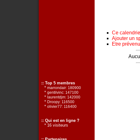
Ce calendrier
Ajouter un s
Etre prévenu 
Aucun
:: Top 5 membres
*
marrondair: 180900
*
gentilvinc: 147100
*
laurentdjm: 142000
*
Droopy: 116500
*
olivier77: 116400
:: Qui est en ligne ?
* 16 visiteurs
:: Partenaires