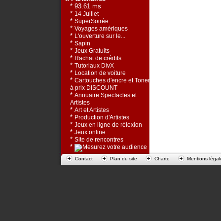
* 93.61 ms
*
14 Juillet
*
SuperSoirée
*
Voyages amériques
*
L'ouverture sur le...
*
Sapin
*
Jeux Gratuits
*
Rachat de crédits
*
Tutoriaux DivX
*
Location de voiture
*
Cartouches d'encre et Toners
à prix DISCOUNT
*
Annuaire Spectacles et
Artistes
*
Art et Artistes
*
Production d'Artistes
*
Jeux en ligne de rélexion
*
Jeux online
*
Site de rencontres
*
Contact
Plan du site
Charte
Mentions légal