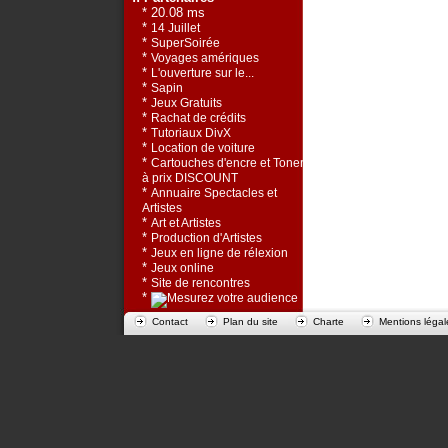
* 20.08 ms
*
14 Juillet
*
SuperSoirée
*
Voyages amériques
*
L'ouverture sur le...
*
Sapin
*
Jeux Gratuits
*
Rachat de crédits
*
Tutoriaux DivX
*
Location de voiture
*
Cartouches d'encre et Toners
à prix DISCOUNT
*
Annuaire Spectacles et
Artistes
*
Art et Artistes
*
Production d'Artistes
*
Jeux en ligne de rélexion
*
Jeux online
*
Site de rencontres
*
Contact
Plan du site
Charte
Mentions légal