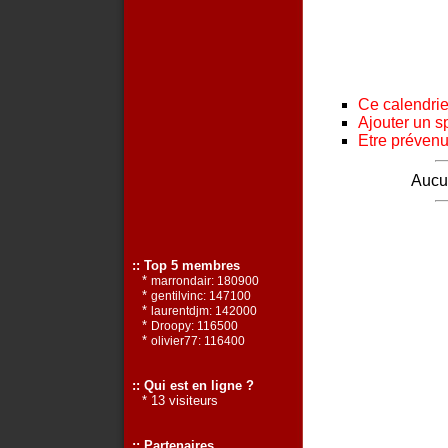
Ce calendrier
Ajouter un s
Etre prévenu 
Aucun
:: Top 5 membres
*
marrondair: 180900
*
gentilvinc: 147100
*
laurentdjm: 142000
*
Droopy: 116500
*
olivier77: 116400
:: Qui est en ligne ?
* 13 visiteurs
:: Partenaires