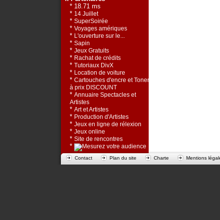
* 18.71 ms
*
14 Juillet
*
SuperSoirée
*
Voyages amériques
*
L'ouverture sur le...
*
Sapin
*
Jeux Gratuits
*
Rachat de crédits
*
Tutoriaux DivX
*
Location de voiture
*
Cartouches d'encre et Toners
à prix DISCOUNT
*
Annuaire Spectacles et
Artistes
*
Art et Artistes
*
Production d'Artistes
*
Jeux en ligne de rélexion
*
Jeux online
*
Site de rencontres
*
Contact
Plan du site
Charte
Mentions légal