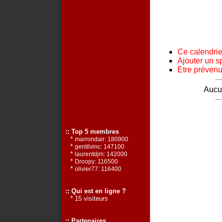
Ce calendrier
Ajouter un s
Etre prévenu 
Aucun
:: Top 5 membres
*
marrondair: 180900
*
gentilvinc: 147100
*
laurentdjm: 142000
*
Droopy: 116500
*
olivier77: 116400
:: Qui est en ligne ?
* 15 visiteurs
:: Partenaires