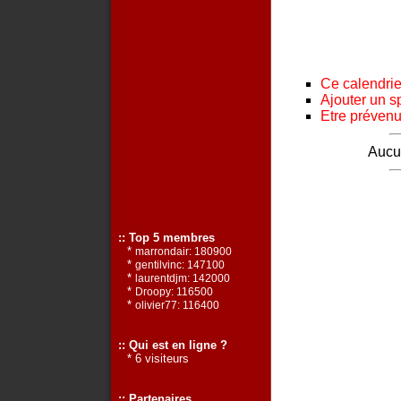
Ce calendrier
Ajouter un s
Etre prévenu 
Aucun
:: Top 5 membres
*
marrondair: 180900
*
gentilvinc: 147100
*
laurentdjm: 142000
*
Droopy: 116500
*
olivier77: 116400
:: Qui est en ligne ?
* 6 visiteurs
:: Partenaires