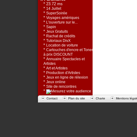
* 23.72 ms
*
14 Juillet
*
SuperSoirée
*
Voyages amériques
*
L'ouverture sur le...
*
Sapin
*
Jeux Gratuits
*
Rachat de crédits
*
Tutoriaux DivX
*
Location de voiture
*
Cartouches d'encre et Toners
à prix DISCOUNT
*
Annuaire Spectacles et
Artistes
*
Art et Artistes
*
Production d'Artistes
*
Jeux en ligne de rélexion
*
Jeux online
*
Site de rencontres
*
Contact
Plan du site
Charte
Mentions légal