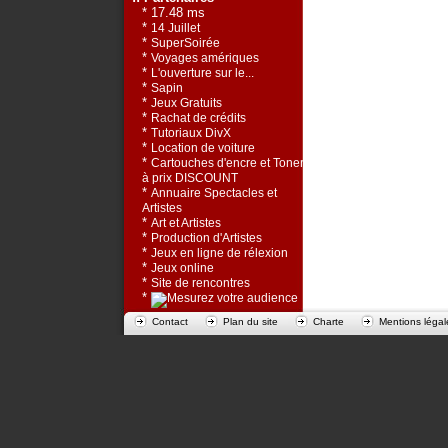
* 17.48 ms
*
14 Juillet
*
SuperSoirée
*
Voyages amériques
*
L'ouverture sur le...
*
Sapin
*
Jeux Gratuits
*
Rachat de crédits
*
Tutoriaux DivX
*
Location de voiture
*
Cartouches d'encre et Toners
à prix DISCOUNT
*
Annuaire Spectacles et
Artistes
*
Art et Artistes
*
Production d'Artistes
*
Jeux en ligne de rélexion
*
Jeux online
*
Site de rencontres
*
Contact
Plan du site
Charte
Mentions légal