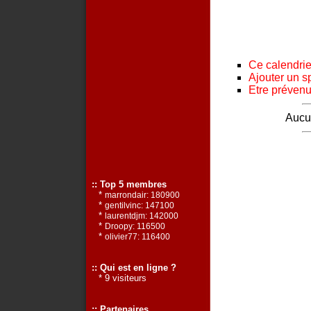
Ce calendrier
Ajouter un s
Etre prévenu 
Aucun
:: Top 5 membres
*
marrondair: 180900
*
gentilvinc: 147100
*
laurentdjm: 142000
*
Droopy: 116500
*
olivier77: 116400
:: Qui est en ligne ?
* 9 visiteurs
:: Partenaires