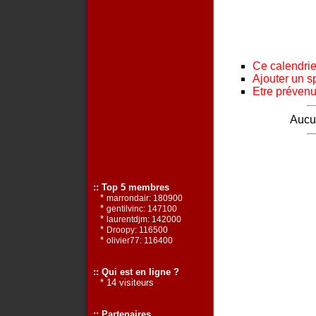
Ce calendrier
Ajouter un s
Etre prévenu 
Aucun
:: Top 5 membres
*
marrondair: 180900
*
gentilvinc: 147100
*
laurentdjm: 142000
*
Droopy: 116500
*
olivier77: 116400
:: Qui est en ligne ?
* 14 visiteurs
:: Partenaires