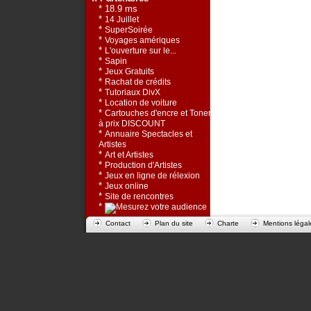
* 18.9 ms
*
14 Juillet
*
SuperSoirée
*
Voyages amériques
*
L'ouverture sur le...
*
Sapin
*
Jeux Gratuits
*
Rachat de crédits
*
Tutoriaux DivX
*
Location de voiture
*
Cartouches d'encre et Toners
à prix DISCOUNT
*
Annuaire Spectacles et
Artistes
*
Art et Artistes
*
Production d'Artistes
*
Jeux en ligne de rélexion
*
Jeux online
*
Site de rencontres
*
Contact
Plan du site
Charte
Mentions légal