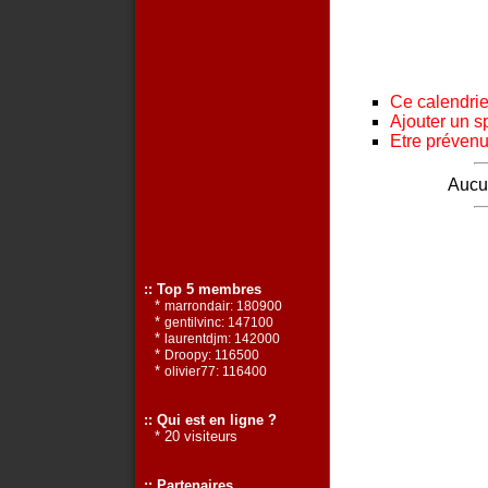
Ce calendrier
Ajouter un s
Etre prévenu 
Aucun
:: Top 5 membres
*
marrondair: 180900
*
gentilvinc: 147100
*
laurentdjm: 142000
*
Droopy: 116500
*
olivier77: 116400
:: Qui est en ligne ?
* 20 visiteurs
:: Partenaires