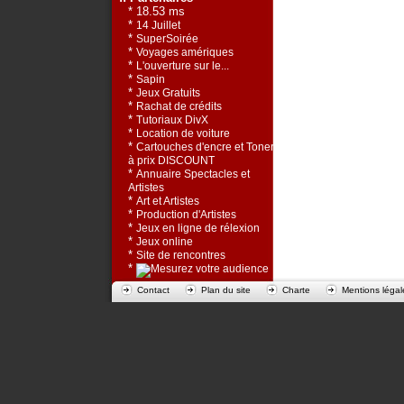
* 18.53 ms
*
14 Juillet
*
SuperSoirée
*
Voyages amériques
*
L'ouverture sur le...
*
Sapin
*
Jeux Gratuits
*
Rachat de crédits
*
Tutoriaux DivX
*
Location de voiture
*
Cartouches d'encre et Toners
à prix DISCOUNT
*
Annuaire Spectacles et
Artistes
*
Art et Artistes
*
Production d'Artistes
*
Jeux en ligne de rélexion
*
Jeux online
*
Site de rencontres
*
Contact
Plan du site
Charte
Mentions légal