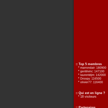
:: Top 5 membres
*
marrondair: 180900
*
gentilvinc: 147100
*
laurentdjm: 142000
*
Droopy: 116500
*
olivier77: 116400
:: Qui est en ligne ?
* 18 visiteurs
:: Partenaires