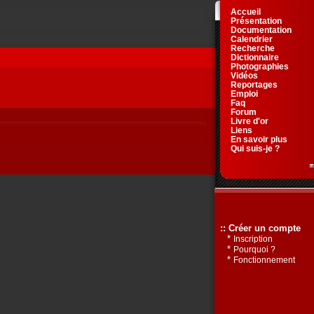
Accueil
Présentation
Documentation
Calendrier
Recherche
Dictionnaire
Photographies
Vidéos
Reportages
Emploi
Faq
Forum
Livre d'or
Liens
En savoir plus
Qui suis-je ?
:: Créer un compte
*
Inscription
*
Pourquoi ?
*
Fonctionnement