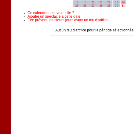
18
19
20
21
22
23
24
25
26
27
28
29
30
31
Ce calendrier sur votre site ?
Ajouter un spectacle à cette date
Etre prévenu plusieurs jours avant un feu d'artifice
Aucun feu d'artifice pour la période sélectionnée