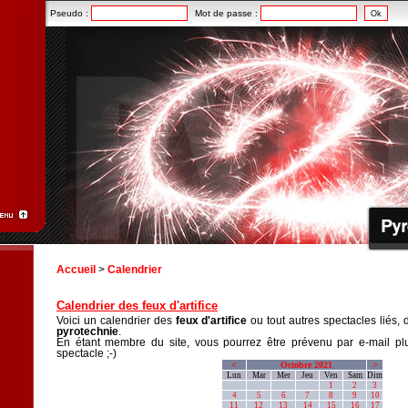
Pseudo :
Mot de passe :
Accueil
>
Calendrier
Calendrier des feux d'artifice
Voici un calendrier des
feux d'artifice
ou tout autres spectacles liés, 
pyrotechnie
.
En étant membre du site, vous pourrez être prévenu par e-mail plu
spectacle ;-)
<
Octobre 2021
>
Lun
Mar
Mer
Jeu
Ven
Sam
Dim
1
2
3
4
5
6
7
8
9
10
11
12
13
14
15
16
17