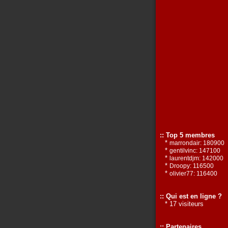
:: Top 5 membres
*
marrondair: 180900
*
gentilvinc: 147100
*
laurentdjm: 142000
*
Droopy: 116500
*
olivier77: 116400
:: Qui est en ligne ?
* 17 visiteurs
:: Partenaires