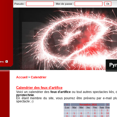
Pseudo :
Mot de passe :
Accueil
>
Calendrier
Calendrier des feux d'artifice
Voici un calendrier des
feux d'artifice
ou tout autres spectacles liés, 
pyrotechnie
.
En étant membre du site, vous pourrez être prévenu par e-mail plu
spectacle ;-)
<
Novembre 2024
>
Lun
Mar
Mer
Jeu
Ven
Sam
Dim
1
2
3
4
5
6
7
8
9
10
11
12
13
14
15
16
17