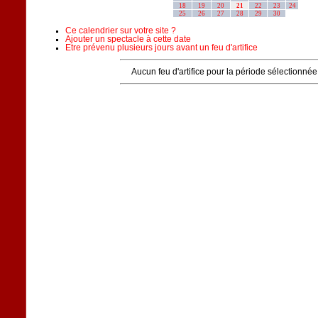
18
19
20
21
22
23
24
25
26
27
28
29
30
Ce calendrier sur votre site ?
Ajouter un spectacle à cette date
Etre prévenu plusieurs jours avant un feu d'artifice
Aucun feu d'artifice pour la période sélectionnée