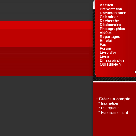
Accueil
Présentation
Documentation
Calendrier
Recherche
Dictionnaire
Photographies
Vidéos
Reportages
Emploi
Faq
Forum
Livre d'or
Liens
En savoir plus
Qui suis-je ?
:: Créer un compte
*
Inscription
*
Pourquoi ?
*
Fonctionnement